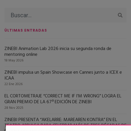
ÚLTIMAS ENTRADAS
ZINEBI Animation Lab 2026 inicia su segunda ronda de
mentoring online
18 May 2026
ZINEBI impulsa un Spain Showcase en Cannes junto a ICEX e
ICAA
22 Ene 2026
EL CORTOMETRAJE “CORRECT ME IF I’M WRONG” LOGRA EL
GRAN PREMIO DE LA 67ª EDICIÓN DE ZINEBI
28 Nov 2025
ZINEBI PRESENTA “AKELARRE: MAREAREN KONTRA” EN EL
TEATRO ARRIAGA PARA CELEBRAR MÁS DE TRES DÉCADAS DE