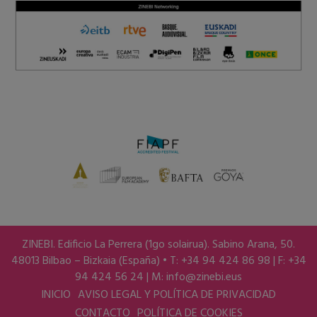
ZINEBI. Edificio La Perrera (1go solairua). Sabino Arana, 50.
48013 Bilbao – Bizkaia (España) • T: +34 94 424 86 98 | F: +34
94 424 56 24 | M:
info@zinebi.eus
INICIO
AVISO LEGAL Y POLÍTICA DE PRIVACIDAD
CONTACTO
POLÍTICA DE COOKIES