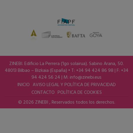
ZINEBI. Edificio La Perrera (1go solairua). Sabino Arana, 50.
48013 Bilbao – Bizkaia (España) • T: +34 94 424 86 98 | F: +34
94 424 56 24 | M:
info@zinebi.eus
INICIO
AVISO LEGAL Y POLÍTICA DE PRIVACIDAD
CONTACTO
POLÍTICA DE COOKIES
© 2026 ZINEBI , Reservados todos los derechos.