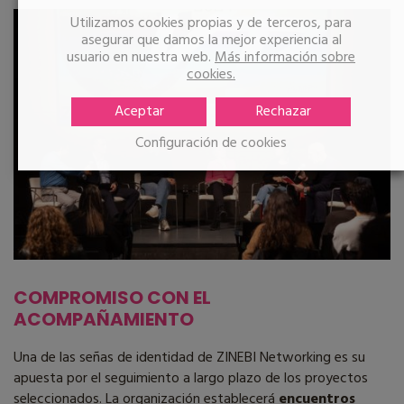
Utilizamos cookies propias y de terceros, para
asegurar que damos la mejor experiencia al
usuario en nuestra web.
Más información sobre
cookies.
Aceptar
Rechazar
Configuración de cookies
COMPROMISO CON EL
ACOMPAÑAMIENTO
Una de las señas de identidad de ZINEBI Networking es su
apuesta por el seguimiento a largo plazo de los proyectos
seleccionados. La organización establecerá
encuentros