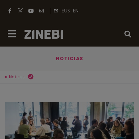
ES
EUS
EN
NOTICIAS
Noticias
ZINEBI
Noticias
ZINEBI 67 ABRE LA CONVOCATORIA DEL VIII FORO PROFESIONAL DE CINE DOCUMENTAL DE BILBAO – ZINEBI NETWORKING67