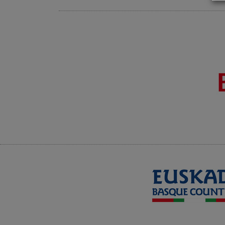
Documental que recoge el testimonio de la
Madres de Plaza de Mayo, cuyos hijos
fueron detenidos y desaparecidos durante
la última Dictadura militar argentina (1976-
1983).