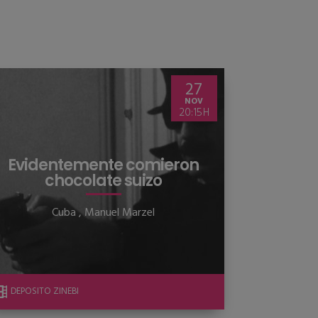
27
NOV
20:15
Evidentemente comieron
chocolate suizo
Cuba
,
Manuel Marzel
DEPÓSITO ZINEBI