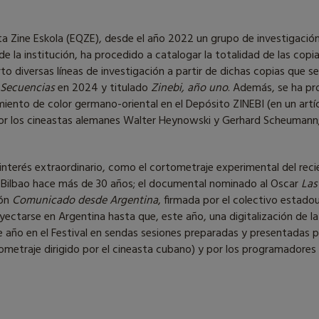
ta Zine Eskola (EQZE), desde el año 2022 un grupo de investigación
 la institución, ha procedido a catalogar la totalidad de las copia
o diversas líneas de investigación a partir de dichas copias que se 
Secuencias
en 2024 y titulado
Zinebi, año uno
. Además, se ha pr
iento de color germano-oriental en el Depósito ZINEBI (en un artí
 por los cineastas alemanes Walter Heynowski y Gerhard Scheumann
 interés extraordinario, como el cortometraje experimental del rec
 Bilbao hace más de 30 años; el documental nominado al Oscar
Las
ión
Comunicado desde Argentina
, firmada por el colectivo estadou
oyectarse en Argentina hasta que, este año, una digitalización de l
e año en el Festival en sendas sesiones preparadas y presentadas por
tometraje dirigido por el cineasta cubano) y por los programadores