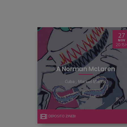
27
NOV
20:15
A Norman McLaren
Cuba
,
Manuel Marzel
DEPÓSITO ZINEBI