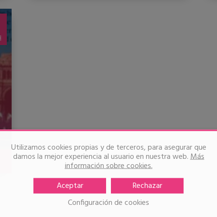
A partir de una carta de la militante Lili
Massaferro a un amigo norteamericano
,
locutada en off y material de archivo de
diversos medios de comunicación
argentinos, un raconto de la historia
personal de Lili y su compromiso político,
que involucra a la propia historia argentina:
el peronismo con la figura de Evita, la
muerte de su hijo Manolo, el movimiento
feminista peronista de los 70.
Utilizamos cookies propias y de terceros, para asegurar que
damos la mejor experiencia al usuario en nuestra web.
Más
información sobre cookies.
Aceptar
Rechazar
Configuración de cookies