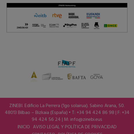
ZINEBI. Edificio La Perrera (1go solairua). Sabino Arana, 50.
48013 Bilbao – Bizkaia (España) • T: +34 94 424 86 98 | F: +34
94 424 56 24 | M:
info@zinebi.eus
INICIO
AVISO LEGAL Y POLÍTICA DE PRIVACIDAD