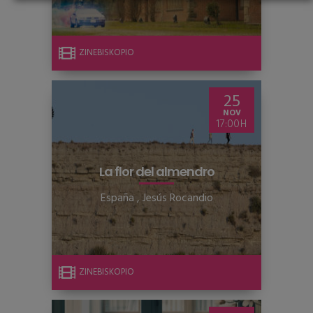
ZINEBISKOPIO
25
NOV
17:00
La flor del almendro
España
,
Jesús Rocandio
ZINEBISKOPIO