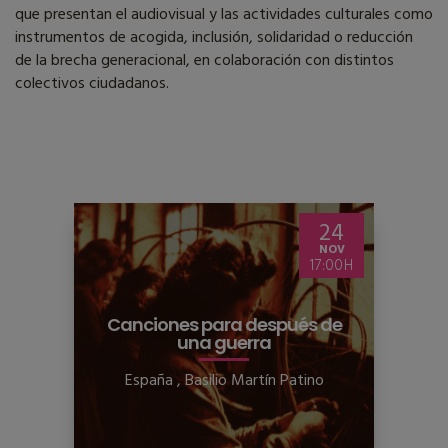
que presentan el audiovisual y las actividades culturales como
instrumentos de acogida, inclusión, solidaridad o reducción
de la brecha generacional, en colaboración con distintos
colectivos ciudadanos.
24
NOV
17:00
Canciones para después de
una guerra
España
,
Basilio Martín Patino