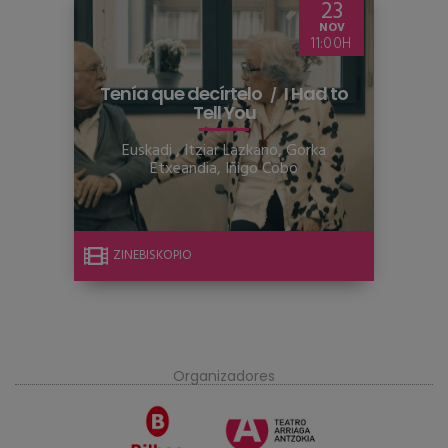
23
NOV
11:00
Tenía que decírtelo
I Had to
Tell You
Euskadi
,
Itziar Lazkano, Gorka
Etxeandia, Iñigo Cobo
ZINEBISKOPIO
Organizadores