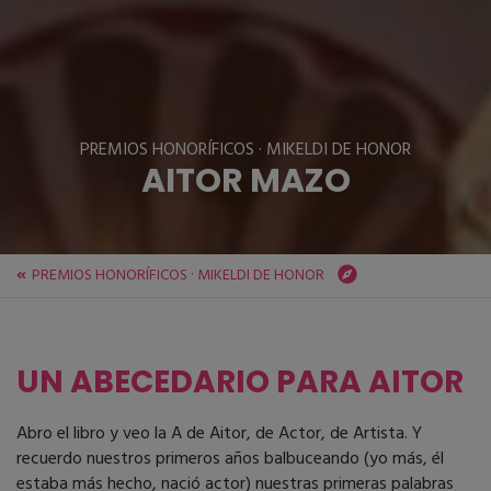
PREMIOS HONORÍFICOS · MIKELDI DE HONOR
AITOR MAZO
PREMIOS HONORÍFICOS · MIKELDI DE HONOR
ZINEBI
Festival
PREMIOS HONORÍFICOS · MIKELDI DE HONOR
AITOR MAZO
UN ABECEDARIO PARA AITOR
Abro el libro y veo la A de Aitor, de Actor, de Artista. Y
recuerdo nuestros primeros años balbuceando (yo más, él
estaba más hecho, nació actor) nuestras primeras palabras