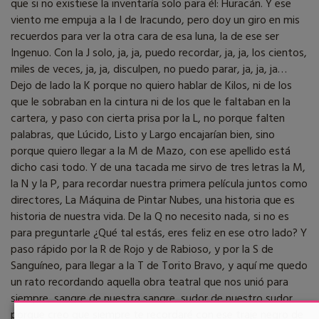
que si no existiese la inventaría solo para él: Huracán. Y ese
viento me empuja a la I de Iracundo, pero doy un giro en mis
recuerdos para ver la otra cara de esa luna, la de ese ser
Ingenuo. Con la J solo, ja, ja, puedo recordar, ja, ja, los cientos,
miles de veces, ja, ja, disculpen, no puedo parar, ja, ja, ja…
Dejo de lado la K porque no quiero hablar de Kilos, ni de los
que le sobraban en la cintura ni de los que le faltaban en la
cartera, y paso con cierta prisa por la L, no porque falten
palabras, que Lúcido, Listo y Largo encajarían bien, sino
porque quiero llegar a la M de Mazo, con ese apellido está
dicho casi todo. Y de una tacada me sirvo de tres letras la M,
la N y la P, para recordar nuestra primera película juntos como
directores, La Máquina de Pintar Nubes, una historia que es
historia de nuestra vida. De la Q no necesito nada, si no es
para preguntarle ¿Qué tal estás, eres feliz en ese otro lado? Y
paso rápido por la R de Rojo y de Rabioso, y por la S de
Sanguíneo, para llegar a la T de Torito Bravo, y aquí me quedo
un rato recordando aquella obra teatral que nos unió para
siempre, sangre de nuestra sangre, sudor de nuestro sudor,
porque creo que siempre te recordaré con ese traje negro de