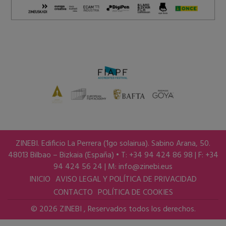
ZINEBI. Edificio La Perrera (1go solairua). Sabino Arana, 50.
48013 Bilbao – Bizkaia (España) • T: +34 94 424 86 98 | F: +34
94 424 56 24 | M:
info@zinebi.eus
INICIO
AVISO LEGAL Y POLÍTICA DE PRIVACIDAD
CONTACTO
POLÍTICA DE COOKIES
© 2026 ZINEBI , Reservados todos los derechos.