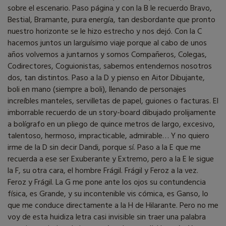
sobre el escenario. Paso página y con la B le recuerdo Bravo,
Bestial, Bramante, pura energía, tan desbordante que pronto
nuestro horizonte se le hizo estrecho y nos dejó. Con la C
hacemos juntos un larguísimo viaje porque al cabo de unos
años volvemos a juntarnos y somos Compañeros, Colegas,
Codirectores, Coguionistas, sabemos entendernos nosotros
dos, tan distintos. Paso a la D y pienso en Aitor Dibujante,
boli en mano (siempre a boli), llenando de personajes
increíbles manteles, servilletas de papel, guiones o facturas. El
imborrable recuerdo de un story-board dibujado prolijamente
a bolígrafo en un pliego de quince metros de largo, excesivo,
talentoso, hermoso, impracticable, admirable… Y no quiero
irme de la D sin decir Dandi, porque sí. Paso a la E que me
recuerda a ese ser Exuberante y Extremo, pero a la E le sigue
la F, su otra cara, el hombre Frágil. Frágil y Feroz a la vez.
Feroz y Frágil. La G me pone ante los ojos su contundencia
física, es Grande, y su incontenible vis cómica, es Ganso, lo
que me conduce directamente a la H de Hilarante. Pero no me
voy de esta huidiza letra casi invisible sin traer una palabra