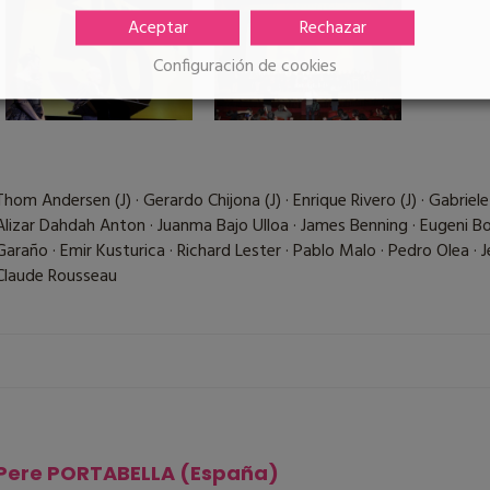
Aceptar
Rechazar
Configuración de cookies
Thom Andersen (J) · Gerardo Chijona (J) · Enrique Rivero (J) · Gabriele 
Alizar Dahdah Anton · Juanma Bajo Ulloa · James Benning · Eugeni B
Garaño · Emir Kusturica · Richard Lester · Pablo Malo · Pedro Olea · Jea
Claude Rousseau
Pere PORTABELLA (España)