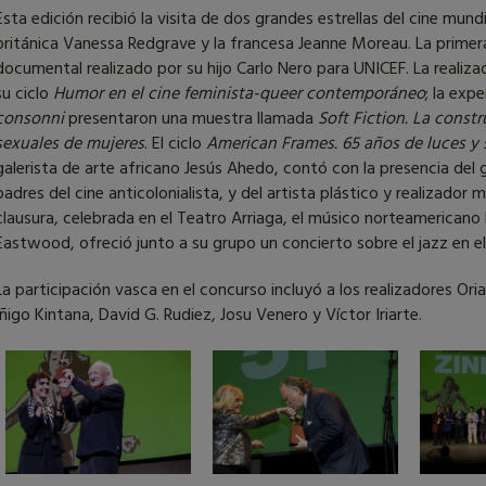
Esta edición recibió la visita de dos grandes estrellas del cine mund
británica Vanessa Redgrave y la francesa Jeanne Moreau. La prim
documental realizado por su hijo Carlo Nero para UNICEF. La reali
su ciclo
Humor en el cine feminista-queer contemporáneo
; la expe
consonni
presentaron una muestra llamada
Soft Fiction. La const
sexuales de mujeres
. El ciclo
American Frames. 65 años de luces y
galerista de arte africano Jesús Ahedo, contó con la presencia del 
padres del cine anticolonialista, y del artista plástico y realizad
clausura, celebrada en el Teatro Arriaga, el músico norteamericano
Eastwood, ofreció junto a su grupo un concierto sobre el jazz en el
La participación vasca en el concurso incluyó a los realizadores Or
Íñigo Kintana, David G. Rudiez, Josu Venero y Víctor Iriarte.