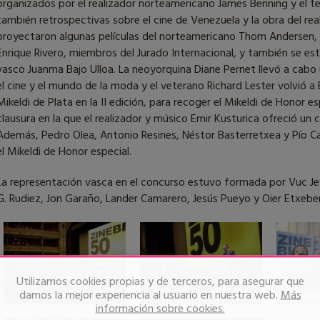
organizados por el realizador norteamericano James Benning y el t
también retrospectivas sobre el cine de Venezuela y la obra del re
proyectaron algunas películas del norteamericano Thom Andersen, el
Enrique Rivero, miembros del Jurado Internacional, y también se est
vasco Juanma Bajo Ulloa. La neoyorquina Diane Pernet llevó a cabo
el cine y el mundo de la moda y el veterano Richard Lester volvió a
Mikeldi de Plata en la II edición, para recoger el Mikeldi de Honor e
clausura en la que el realizador y músico Emir Kusturica ofreció un 
Además, Pedro Olea, Antonio Resines, Néstor Basterretxea y Pío C
el Mikeldi de Honor especial.
La representación vasca en el concurso estuvo formada por Vuc Jev
G. Rudiez, Jon Garaño, Lander Camarero, Jesús Pueyo y Oier Etxeber
Utilizamos cookies propias y de terceros, para asegurar que
damos la mejor experiencia al usuario en nuestra web.
Más
información sobre cookies.