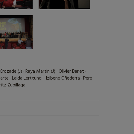
rozade (J) · Raya Martin (J) · Olivier Barlet ·
rte · Laida Lertxundi · Izibene Oñederra · Pere
ritz Zubillaga