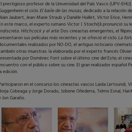
El prestigioso profesor de la Universidad del País Vasco (UPV-EH
Guggenheim el ciclo
El baile de las musas
, dedicado a la relación de
Alain Jaubert, Jean-Marie Straub y Danièle Huillet, Víctor Erice, He
En este marco, el experto rumano Victor I. Stoichiță pronunció su l
indiscreta. Hitchcock y el arte
. Dos cineastas emergentes, el filipi
presentaron sus películas más recientes y se ofreció el ciclo
La fort
documentales realizados por NO-DO, el antiguo noticiario cinemato
también otras muestras: la elaborada por el experto francés Olivier 
presentada por Domènec Font sobre el último cine del Este; el cin
encuentro con el público sobre su cine. El gran realizador español P
la edición.
Participaron en el concurso los cineastas vascos Laida Lertxundi, Ví
Borja Cobeaga y Jorge Dorado, Izibene Oñederra, Telmo Esnal, Harit
y Jon Garaño.