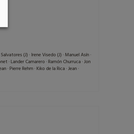
Salvatores (J) · Irene Visedo (J) · Manuel Asín ·
onet · Lander Camarero · Ramón Churruca · Jon
n · Pierre Rehm · Kiko de la Rica · Jean ·