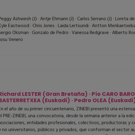
Peggy Ashwesh (J) · Antje Ehmann (J) · Carlos Serrano (J) · Loreta de 
Kyle Eastwood · Chris Jones · Laida Lertxundi · Antton Merikaetxeba
Sergio Oksman · Gonzalo de Pedro · Vanessa Redgrave · Alberto Rodrí
Josu Venero
Richard LESTER (Gran Bretaña) · Pío CARO BARO
BASTERRETXEA (Euskadi) · Pedro OLEA (Euskadi)
En el año de su primer cincuentenario, ZINEBI presentó una exten
el PRE-ZINEBI, una convocatoria, desde la semana anterior a la edición
asociaciones, entidades profesionales, colectivos, productoras y c
y no universitarios, públicos y privados, que conforman el sector au