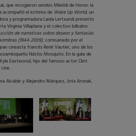
ial, que recogieron sendos Mikeldi de Honor: la
era acompañó el estreno de
Wake Up World
, un
zadora y programadora Laida Lertxundi presento
rta Virginia Villaplana y el colectivo bilbaíno
rucción de narrativas sobre deseos y fantasías
 sombras (1944-2009)
, comisariado por el
gran cineasta francés René Vautier, uno de los
or mozambiqueño Nástio Mosquito. En la gala de
 Kyle Eastwood, hijo del famoso actor Clint
 cine.
iana Alcalde y Alejandro Márquez, Jota Aronak,