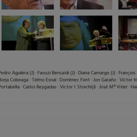
Pedro Aguilera (J) · Faouzi Bensaïdi (J) · Diana Camargo (J) · François C
Borja Cobeaga · Telmo Esnal · Domènec Font · Jon Garaño · Víctor Iria
Portabella · Carlos Reygadas · Victor I. Stoichiță · José Mª Vitier · Ha