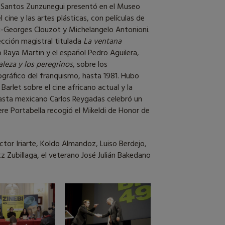
U) Santos Zunzunegui presentó en el Museo
l cine y las artes plásticas, con películas de
nri-Georges Clouzot y Michelangelo Antonioni.
ección magistral titulada
La ventana
no Raya Martin y el español Pedro Aguilera,
aleza y los peregrinos
, sobre los
gráfico del franquismo, hasta 1981. Hubo
Barlet sobre el cine africano actual y la
easta mexicano Carlos Reygadas celebró un
ere Portabella recogió el Mikeldi de Honor de
ctor Iriarte, Koldo Almandoz, Luiso Berdejo,
z Zubillaga, el veterano José Julián Bakedano