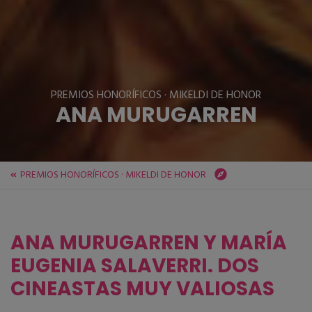
PREMIOS HONORÍFICOS · MIKELDI DE HONOR
ANA MURUGARREN
PREMIOS HONORÍFICOS · MIKELDI DE HONOR
ZINEBI
Festival
PREMIOS HONORÍFICOS · MIKELDI DE HONOR
ANA MURUGARREN
ANA MURUGARREN Y MARÍA
EUGENIA SALAVERRI. DOS
CINEASTAS MUY VALIOSAS