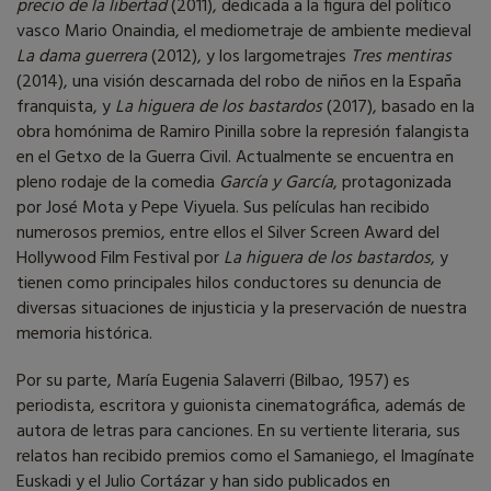
precio de la libertad
(2011), dedicada a la figura del político
vasco Mario Onaindia, el mediometraje de ambiente medieval
La dama guerrera
(2012), y los largometrajes
Tres mentiras
(2014), una visión descarnada del robo de niños en la España
franquista, y
La higuera de los bastardos
(2017), basado en la
obra homónima de Ramiro Pinilla sobre la represión falangista
en el Getxo de la Guerra Civil. Actualmente se encuentra en
pleno rodaje de la comedia
García y García
, protagonizada
por José Mota y Pepe Viyuela. Sus películas han recibido
numerosos premios, entre ellos el Silver Screen Award del
Hollywood Film Festival por
La higuera de los bastardos
, y
tienen como principales hilos conductores su denuncia de
diversas situaciones de injusticia y la preservación de nuestra
memoria histórica.
Por su parte, María Eugenia Salaverri (Bilbao, 1957) es
periodista, escritora y guionista cinematográfica, además de
autora de letras para canciones. En su vertiente literaria, sus
relatos han recibido premios como el Samaniego, el Imagínate
Euskadi y el Julio Cortázar y han sido publicados en