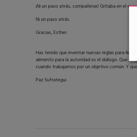
¡Ni un paso atrás, compañeras! Gritaba en el esc
Ni un paso atrás.
Gracias, Esther.
Has tenido que inventar nuevas reglas para llegar
alimento para la autoridad es el diálogo. Que nin
cuando trabajamos por un objetivo común. Y que
Paz Sufrategui