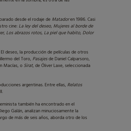
ualmente en la sombra, es otra de las
eparado desde el rodaje de
Matador
en 1986. Casi
stro cine:
La ley del deseo, Mujeres al borde de
r, Los abrazos rotos, La piel que habito, Dolor
El deseo, la producción de películas de otros
illermo del Toro,
Pasajes
de Daniel Calparsoro,
n Macías, o
Sirat
, de Óliver Laxe, seleccionada
ducciones argentinas. Entre ellas,
Relatos
l.
feminista también ha encontrado en el
Diego Galán, analizan minuciosamente la
argo de más de seis años, aborda otro de los