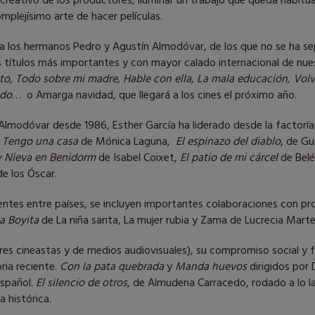
te creativo de los productores, iluminar un trabajo que queda habit
mplejísimo arte de hacer películas.
a a los hermanos Pedro y Agustín Almodóvar, de los que no se ha s
s títulos más importantes y con mayor calado internacional de nue
to, Todo sobre mi madre, Hable con ella, La mala educación, Volve
ado
… o Amarga navidad, que llegará a los cines el próximo año.
Almodóvar desde 1986, Esther García ha liderado desde la factoría 
,
Tengo una casa
de Mónica Laguna,
El espinazo del diablo
, de Gu
 y Nieva en Benidorm
de Isabel Coixet,
El patio de mi cárcel
de Belé
e los Óscar.
ntes entre países, se incluyen importantes colaboraciones con pro
la Boyita
de
La niña santa, La mujer rubia y Zama de Lucrecia Martel
res cineastas y de medios audiovisuales), su compromiso social y 
ria reciente.
Con la pata quebrada
y
Manda huevos
dirigidos por 
español.
El silencio de otros
, de Almudena Carracedo, rodado a lo l
 histórica.