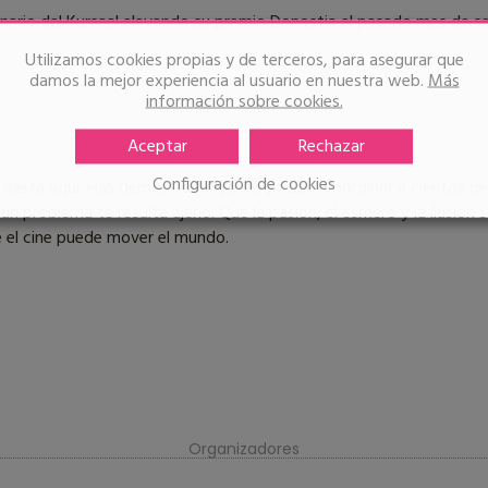
enario del Kursaal elevando su premio Donostia el pasado mes de s
Utilizamos cookies propias y de terceros, para asegurar que
damos la mejor experiencia al usuario en nuestra web.
Más
información sobre cookies.
Aceptar
Rechazar
Configuración de cookies
 hasta aquí. Has demostrado que es posible coordinar a cientos de 
gún problema te resulta ajeno. Que la pasión, el esmero y la ilusi
 el cine puede mover el mundo.
Organizadores