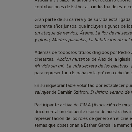
Ayudar a visibilizar la autoría y el decisivo apor
contribuciones de Esther a la industria de este co
Gran parte de su carrera y de su vida está ligad
cuarenta años juntos, que incluyen algunos de lo
un ataque de nervios, Átame, La flor de mi secre
y gloria, Madres paralelas, La habitación de al l
Además de todos los títulos dirigidos por Pedro 
cineastas:
Acción mutante
, de Alex de la Iglesia
Mi vida sin mí, La vida secreta de las palabras
para representar a España en la próxima edición d
En su inquebrantable voluntad por establecer pue
salvajes
de Damián Szifron,
El último verano de 
Participante activa de CIMA (Asociación de muje
documental un elocuente espejo de nuestra histo
representación de los roles de género en el cine 
temas que obsesionan a Esther García: la memoria