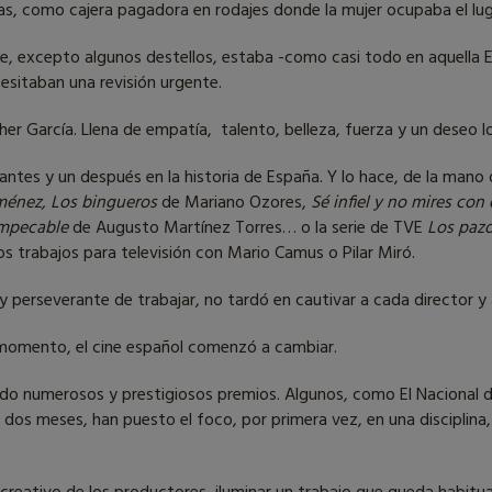
as, como cajera pagadora en rodajes donde la mujer ocupaba el lug
e, excepto algunos destellos, estaba -como casi todo en aquella
sitaban una revisión urgente.
her García. Llena de empatía, talento, belleza, fuerza y un deseo l
antes y un después en la historia de España. Y lo hace, de la mano
ménez, Los bingueros
de Mariano Ozores,
Sé infiel y no mires con
impecable
de Augusto Martínez Torres… o la serie de TVE
Los pazo
s trabajos para televisión con Mario Camus o Pilar Miró.
y perseverante de trabajar, no tardó en cautivar a cada director y 
 momento, el cine español comenzó a cambiar.
gido numerosos y prestigiosos premios. Algunos, como El Nacional 
 dos meses, han puesto el foco, por primera vez, en una disciplina