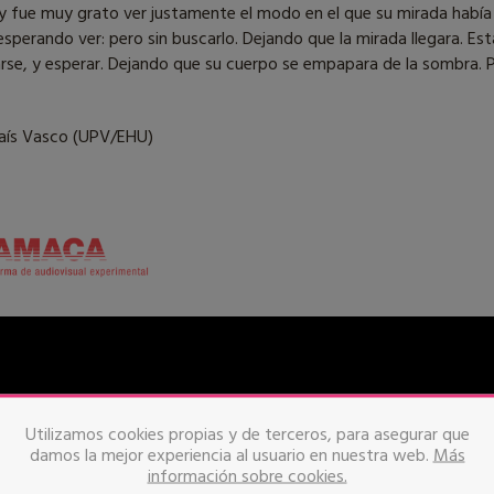
; y fue muy grato ver justamente el modo en el que su mirada hab
sperando ver: pero sin buscarlo. Dejando que la mirada llegara. Esta
se, y esperar. Dejando que su cuerpo se empapara de la sombra. Pa
 País Vasco (UPV/EHU)
Utilizamos cookies propias y de terceros, para asegurar que
damos la mejor experiencia al usuario en nuestra web.
Más
información sobre cookies.