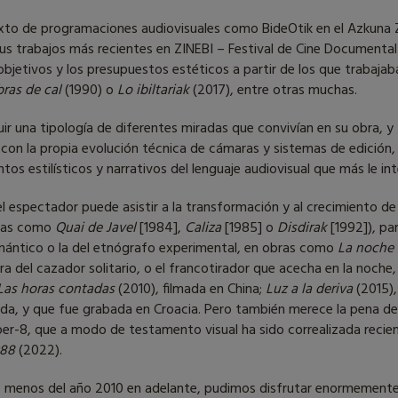
texto de programaciones audiovisuales como BideOtik en el Azkuna
us trabajos más recientes en ZINEBI – Festival de Cine Documental 
bjetivos y los presupuestos estéticos a partir de los que trabajaba
ras de cal
(1990) o
Lo ibiltariak
(2017), entre otras muchas.
ir una tipología de diferentes miradas que convivían en su obra, y 
con la propia evolución técnica de cámaras y sistemas de edición, 
ntos estilísticos y narrativos del lenguaje audiovisual que más le in
, el espectador puede asistir a la transformación y al crecimiento 
obras como
Quai de Javel
[1984],
Caliza
[1985] o
Disdirak
[1992]), pa
romántico o la del etnógrafo experimental, en obras como
La noche
gura del cazador solitario, o el francotirador que acecha en la noch
Las horas contadas
(2010), filmada en China;
Luz a la deriva
(2015),
zada, y que fue grabada en Croacia. Pero también merece la pena de
úper-8, que a modo de testamento visual ha sido correalizada recie
988
(2022).
menos del año 2010 en adelante, pudimos disfrutar enormemente de