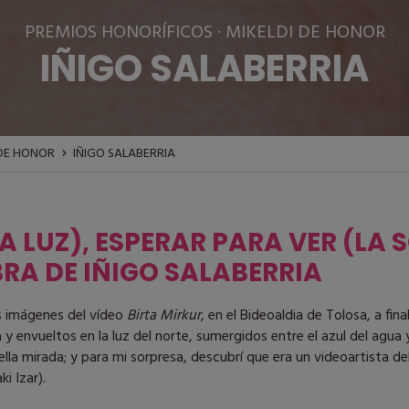
PREMIOS HONORÍFICOS · MIKELDI DE HONOR
IÑIGO SALABERRIA
 DE HONOR
IÑIGO SALABERRIA
A LUZ), ESPERAR PARA VER (LA 
BRA DE IÑIGO SALABERRIA
s imágenes del vídeo
Birta Mirkur
, en el Bideoaldia de Tolosa, a fi
 envueltos en la luz del norte, sumergidos entre el azul del agua y
la mirada; y para mi sorpresa, descubrí que era un videoartista d
i Izar).