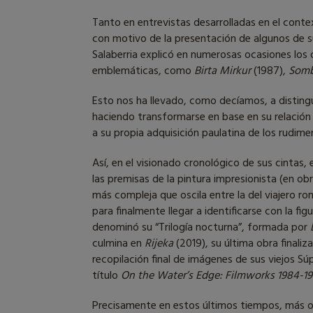
Tanto en entrevistas desarrolladas en el con
con motivo de la presentación de algunos de s
Salaberria explicó en numerosas ocasiones los o
emblemáticas, como
Birta Mirkur
(1987),
Somb
Esto nos ha llevado, como decíamos, a distingu
haciendo transformarse en base en su relación 
a su propia adquisición paulatina de los rudime
Así, en el visionado cronológico de sus cintas
las premisas de la pintura impresionista (en 
más compleja que oscila entre la del viajero 
para finalmente llegar a identificarse con la fi
denominó su “Trilogía nocturna”, formada por
culmina en
Rijeka
(2019), su última obra finali
recopilación final de imágenes de sus viejos S
título
On the Water’s Edge: Filmworks 1984-1
Precisamente en estos últimos tiempos, más o 