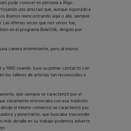
spués pude conocer en persona a Iñigo
mos forjando una amistad que, aunque esporádica
nos íbamos reencontrando aquí o allá, siempre
. Las últimas veces que nos vimos fue,
bién en el programa BideOtik, dirigido por
 una carrera intermitente, pero al mismo
1984 y 1985 cuando tuvo su primer contacto con
n los talleres de artistas tan reconocidos e
erente, que siempre se caracterizó por el
 que claramente entroncaba con esa tradición
l desde el mismo comienzo se caracterizó por
rvadora y penetrante, que buscaba trascender
con más detalle en su trabajo podemos advertir
ejo.