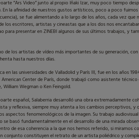
eoarte “Ars Video” junto al propio Iñaki Izar, muy poco tiempo de
ón). En la afinidad de nuestros gustos artísticos, poco a poco fui
uencia), se fue alimentando a lo largo de los años, cada vez que 
los escritores, artistas y cineastas que a los dos nos encantaban
ao para presentar en ZINEBI algunos de sus últimos trabajos, y tam
uno de los artistas de vídeo más importantes de su generación, con
henta hasta nuestros días.
ca en las universidades de Valladolid y París III, fue en los años 
el American Center de París, donde trabajó como asistente técnico e
ue, William Wegman o Ken Feingold.
eoarte español, Salaberria desarrolló una obra extremadamente coh
lista y reflexiva, siempre muy atenta a los cambios perceptivos, y
los aspectos fenomenológicos de la imagen. Su trabajo audiovisua
jo se basó fundamentalmente en el desarrollo de una mirada obse
 dentro de esa coherencia a la que nos hemos referido, si miramos 
en conjunto constituyen el retrato de un artista poliédrico y compl