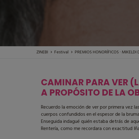
ZINEBI
Festival
PREMIOS HONORÍFICOS · MIKELDI
CAMINAR PARA VER (L
A PROPÓSITO DE LA O
Recuerdo la emoción de ver por primera vez la
cuerpos confundidos en el espesor de la bruma y
Enseguida indagué quién estaba detrás de aquel
Rentería, como me recordara con exactitud Iñak