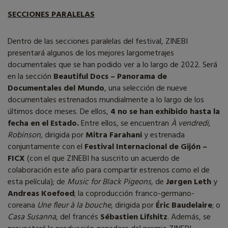
SECCIONES PARALELAS
Dentro de las secciones paralelas del festival, ZINEBI
presentará algunos de los mejores largometrajes
documentales que se han podido ver a lo largo de 2022. Será
en la sección
Beautiful Docs – Panorama de
Documentales del Mundo
, una selección de nueve
documentales estrenados mundialmente a lo largo de los
últimos doce meses. De ellos,
4 no se han exhibido hasta la
fecha en el Estado.
Entre ellos, se encuentran
À vendredi,
Robinson
, dirigida por
Mitra Farahani
y estrenada
conjuntamente con el
Festival Internacional de Gijón –
FICX
(con el que ZINEBI ha suscrito un acuerdo de
colaboración este año para compartir estrenos como el de
esta película); de
Music for Black Pigeons
, de
Jørgen Leth
y
Andreas Koefoed
; la coproducción franco-germano-
coreana
Une fleur à la bouche
, dirigida por
Éric Baudelaire
; o
Casa Susanna
, del francés
Sébastien Lifshitz
. Además, se