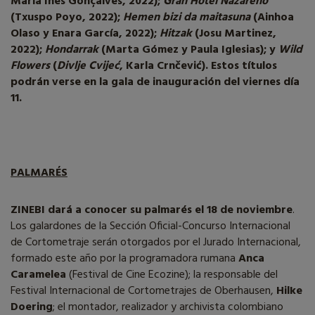
Maria Inês Gonçalves, 2022);
Gran Hotel Nazareno
(Txuspo Poyo, 2022);
Hemen bizi da maitasuna
(Ainhoa
Olaso y Enara García, 2022);
Hitzak
(Josu Martinez,
2022);
Hondarrak
(Marta Gómez y Paula Iglesias); y
Wild
Flowers
(
Divlje Cvijeć
, Karla Crnčević). Estos títulos
podrán verse en la gala de inauguración del viernes día
11.
PALMARÉS
ZINEBI dará a conocer su palmarés el 18 de noviembre
.
Los galardones de la Sección Oficial-Concurso Internacional
de Cortometraje serán otorgados por el Jurado Internacional,
formado este año por la programadora rumana
Anca
Caramelea
(Festival de Cine Ecozine); la responsable del
Festival Internacional de Cortometrajes de Oberhausen,
Hilke
Doering
; el montador, realizador y archivista colombiano