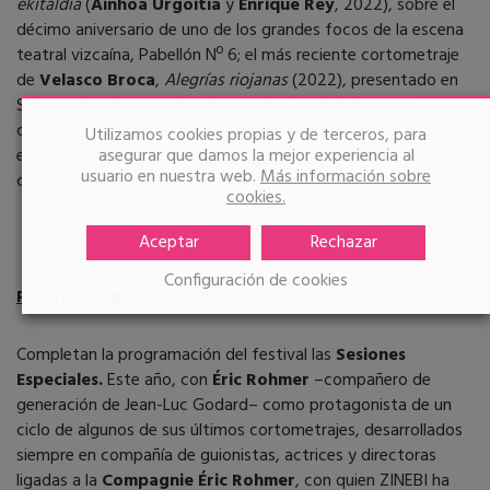
ekitaldia
(
Ainhoa Urgoitia
y
Enrique Rey
, 2022), sobre el
décimo aniversario de uno de los grandes focos de la escena
teatral vizcaína, Pabellón Nº 6; el más reciente cortometraje
de
Velasco Broca
,
Alegrías riojanas
(2022), presentado en
Sitges este año; o
Izaro limoari eztia
, codirigido por la
compositora
Izaro
Andrés y
Ander Merino
, y en el que los
Utilizamos cookies propias y de terceros, para
espectadores asisten a la preparación del concierto de la
asegurar que damos la mejor experiencia al
usuario en nuestra web.
Más información sobre
cantante vizcaína en el velódromo de Anoeta.
cookies.
Aceptar
Rechazar
Configuración de cookies
PROYECCIONES ESPECIALES
Completan la programación del festival las
Sesiones
Especiales.
Este año, con
Éric Rohmer
–compañero de
generación de Jean-Luc Godard– como protagonista de un
ciclo de algunos de sus últimos cortometrajes, desarrollados
siempre en compañía de guionistas, actrices y directoras
ligadas a la
Compagnie Éric Rohmer
, con quien ZINEBI ha