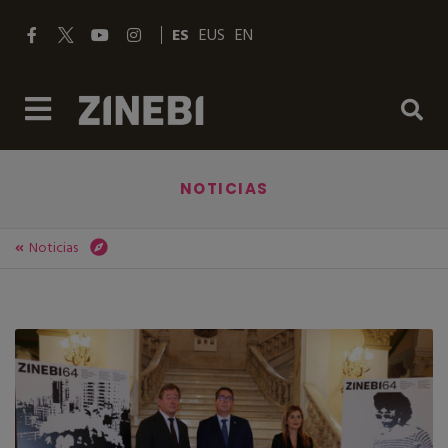
ES
EUS
EN
NOTICIAS
Noticias
ZINEBI
Noticias
148 PELÍCULAS DE 47 PAÍSES, LA MITAD DIRIGIDAS POR MUJERES, PARTICIPARÁN EN LA 64ª EDICIÓN DE ZINEBI-FESTIVAL INTERNACIONAL DE CINE DOCUMENTAL Y CORTOMETRAJE DE BILBAO