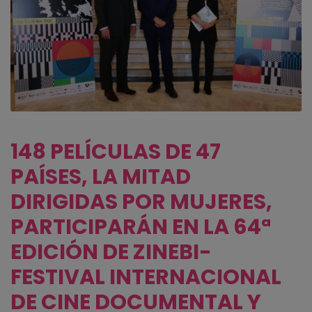
148 PELÍCULAS DE 47
PAÍSES, LA MITAD
DIRIGIDAS POR MUJERES,
PARTICIPARÁN EN LA 64ª
EDICIÓN DE ZINEBI-
FESTIVAL INTERNACIONAL
DE CINE DOCUMENTAL Y