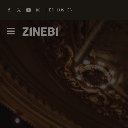
ES
EUS
EN