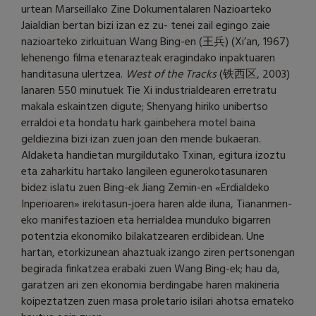
urtean Marseillako Zine Dokumentalaren Nazioarteko
Jaialdian bertan bizi izan ez zu- tenei zail egingo zaie
nazioarteko zirkuituan Wang Bing-en (王兵) (Xi’an, 1967)
lehenengo filma etenarazteak eragindako inpaktuaren
handitasuna ulertzea.
West of the Tracks
(铁西区, 2003)
lanaren 550 minutuek Tie Xi industrialdearen erretratu
makala eskaintzen digute; Shenyang hiriko unibertso
erraldoi eta hondatu hark gainbehera motel baina
geldiezina bizi izan zuen joan den mende bukaeran.
Aldaketa handietan murgildutako Txinan, egitura izoztu
eta zaharkitu hartako langileen egunerokotasunaren
bidez islatu zuen Bing-ek Jiang Zemin-en «Erdialdeko
Inperioaren» irekitasun-joera haren alde iluna, Tiananmen-
eko manifestazioen eta herrialdea munduko bigarren
potentzia ekonomiko bilakatzearen erdibidean. Une
hartan, etorkizunean ahaztuak izango ziren pertsonengan
begirada finkatzea erabaki zuen Wang Bing-ek; hau da,
garatzen ari zen ekonomia berdingabe haren makineria
koipeztatzen zuen masa proletario isilari ahotsa emateko