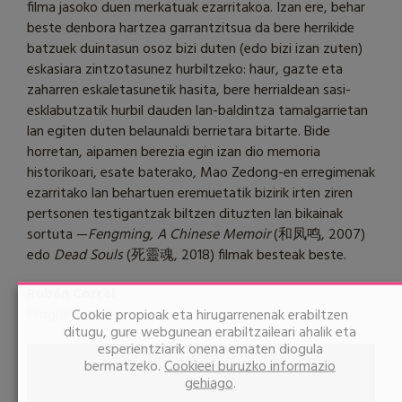
filma jasoko duen merkatuak ezarritakoa. Izan ere, behar
beste denbora hartzea garrantzitsua da bere herrikide
batzuek duintasun osoz bizi duten (edo bizi izan zuten)
eskasiara zintzotasunez hurbiltzeko: haur, gazte eta
zaharren eskaletasunetik hasita, bere herrialdean sasi-
esklabutzatik hurbil dauden lan-baldintza tamalgarrietan
lan egiten duten belaunaldi berrietara bitarte. Bide
horretan, aipamen berezia egin izan dio memoria
historikoari, esate baterako, Mao Zedong-en erregimenak
ezarritako lan behartuen eremuetatik bizirik irten ziren
pertsonen testigantzak biltzen dituzten lan bikainak
sortuta —
Fengming, A Chinese Memoir
(和凤鸣, 2007)
edo
Dead Souls
(死靈魂, 2018) filmak besteak beste.
Rubén Corral
Programatzailea
Cookie propioak eta hirugarrenenak erabiltzen
ditugu, gure webgunean erabiltzaileari ahalik eta
esperientziarik onena ematen diogula
bermatzeko.
Cookieei buruzko informazio
gehiago
.