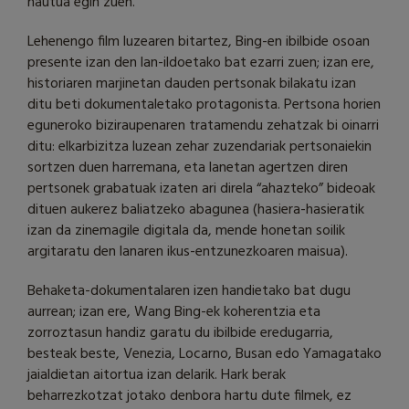
hautua egin zuen.
Lehenengo film luzearen bitartez, Bing-en ibilbide osoan
presente izan den lan-ildoetako bat ezarri zuen; izan ere,
historiaren marjinetan dauden pertsonak bilakatu izan
ditu beti dokumentaletako protagonista. Pertsona horien
eguneroko biziraupenaren tratamendu zehatzak bi oinarri
ditu: elkarbizitza luzean zehar zuzendariak pertsonaiekin
sortzen duen harremana, eta lanetan agertzen diren
pertsonek grabatuak izaten ari direla “ahazteko” bideoak
dituen aukerez baliatzeko abagunea (hasiera-hasieratik
izan da zinemagile digitala da, mende honetan soilik
argitaratu den lanaren ikus-entzunezkoaren maisua).
Behaketa-dokumentalaren izen handietako bat dugu
aurrean; izan ere, Wang Bing-ek koherentzia eta
zorroztasun handiz garatu du ibilbide eredugarria,
besteak beste, Venezia, Locarno, Busan edo Yamagatako
jaialdietan aitortua izan delarik. Hark berak
beharrezkotzat jotako denbora hartu dute filmek, ez