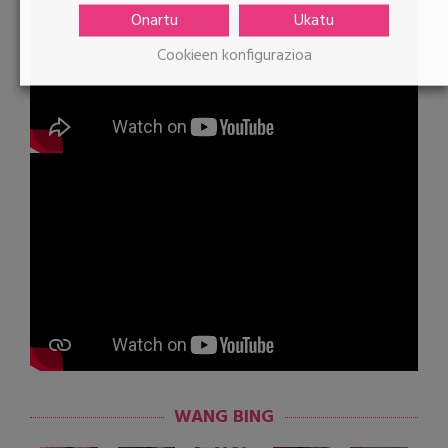
Onartu
Ukatu
Cookieen konfigurazioa
WANG BING