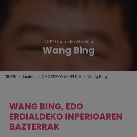
2019 Ohorezko Mikeldia
Wang Bing
ZINEBI
Jaialdia
OHOREZKO MIKELDIA
Wang Bing
WANG BING, EDO
ERDIALDEKO INPERIOAREN
BAZTERRAK