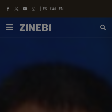
ES
EUS
EN