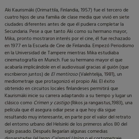
Aki Kaurismäki (Orimattila, Finlandia, 1957) fue el tercero de
cuatro hijos de una familia de clase media que vivió en siete
ciudades diferentes antes de que él pudiera completar la
Secundaria. Pese a que tanto Aki como su hermano mayor,
Mika, pronto mostraron interés por el cine, él fue rechazado
en 1977 en la Escuela de Cine de Finlandia. Empezó Periodismo
en la Universidad de Tampere mientras Mika estudiaba
cinematografía en Munich. Fue su hermano mayor el que
acabaría implicándole en el audiovisual gracias al guión (que
escribieron juntos) de
El mentiroso
(Valehtelija, 1981), un
mediometraje que protagonizó el propio Aki. El éxito
obtenido en circuitos locales finlandeses permitirá que
Kaurismäki inicie su carrera adaptando a su tiempo y lugar un
clásico como
Crimen y castigo
(Rikos ja rangaistus,1983), una
película que él asegura odiar pese a que hoy día sigue
resultando muy interesante, en parte por el valor del retrato
del entorno urbano del Helsinki de los primeros años 80 del
siglo pasado. Después llegarían algunas comedias
disparatadas (el largo
Calamari Union
o el cortometraje