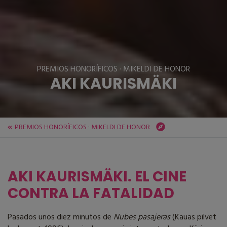
PREMIOS HONORÍFICOS · MIKELDI DE HONOR
AKI KAURISMÄKI
PREMIOS HONORÍFICOS · MIKELDI DE HONOR
ZINEBI
Festival
PREMIOS HONORÍFICOS · MIKELDI DE HONOR
AKI KAURISMÄKI
AKI KAURISMÄKI. EL CINE
CONTRA LA FATALIDAD
Pasados unos diez minutos de
Nubes pasajeras
(Kauas pilvet