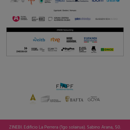
ZINEBI. Edificio La Perrera (1go solairua). Sabino Arana, 50.