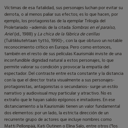
Víctimas de esa fatalidad, sus personajes luchan por evitar su
derrota, o al menos paliar sus efectos; es lo que hacen, por
ejemplo, los protagonistas de la ejemplar Trilogía del
Proletariado –además de la citada
Sombras en el paraíso
,
Ariel
(id., 1988) y
La chica de la fábrica de cerillas
(Tulitikkutehtaan tyttö, 1990)-, con la que obtuvo un notable
reconocimiento crítico en Europa. Pero como entonces,
también en el resto de sus películas Kaurismäki inviste de una
inconfundible dignidad natural a estos personajes, lo que
permite valorar su condición y provocar la empatía del
espectador. Del contraste entre esta constante y la distancia
con la que el director trata visualmente a sus personajes-
protagonistas, antagonistas o secundarios- surge un estilo
narrativo y audiovisual muy particular y atractivo. No es
extraño que le hayan salido epígonos e imitadores. En ese
distanciamiento a la Kaurismäki tienen un valor fundamental
dos elementos: por un lado, la estricta dirección de un
recurrente grupo de actores que incluye nombres como
Matti Pellonpää, Kati Outinen o Elina Salo, entre otros (“los