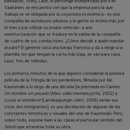
karkaavat, 1996), Lauri, el personaje interpretado por Käri
Väänänen, se encuentra con que la empresa para la que
trabaja se ve obligada por la coyuntura económica– es una
compañía de autobuses urbanos y la gente se inclina más por
el tren y por utilizar su propio vehículo- a una
reestructuración que se traduce en la salida de la compañía
de cuatro de sus conductores. ¿Cómo decidir a quién mandar
al paro? El gerente saca una baraja francesa y da a elegir a la
plantilla: los que tengan la carta más baja, se van para casa.
Lauri, tres de tréboles.
Los primeros minutos de la que algunos consideran la primera
película de la Trilogía de los perdedores, filmada por Aki
Kaurismäki a lo largo de una década [la premiada en Cannes
Un hombre sin pasado
(Mies vailla menneisyyttä, 2002) y
Luces al atardecer
(Laitakaupungin valot, 2006) serían sus
otras dos integrantes], es una destilación de algunas de las
constantes temáticas y visuales del cine de Kaurismäki. Pero,
sobre todo, expone bien a las claras el particular sentido del
fatum
que atraviesa toda su obra.