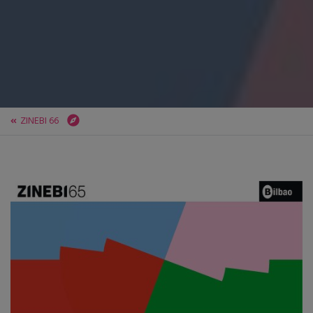
ZINEBI 66
ZINEBI
ZINEBI 66
Encuentro Internacional de Festivales de Cine Documental