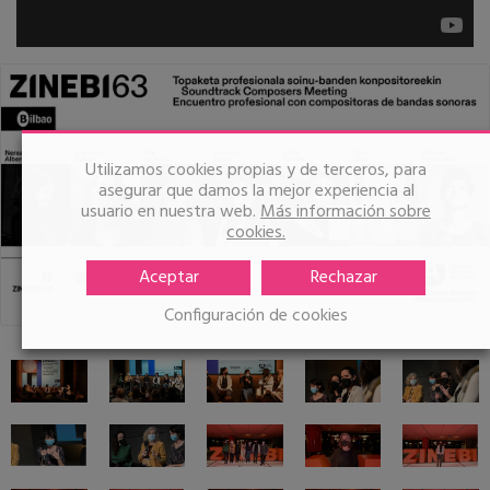
Utilizamos cookies propias y de terceros, para
asegurar que damos la mejor experiencia al
usuario en nuestra web.
Más información sobre
cookies.
Aceptar
Rechazar
Configuración de cookies