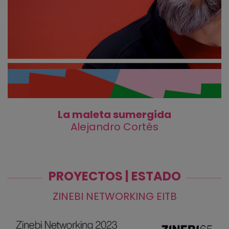
La maleta sumergida
Alejandro Cortés
PROYECTOS | ESTADO
ZINEBI NETWORKING EITB