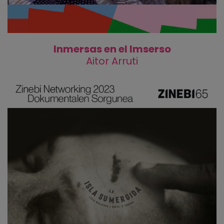
Inmersas en el Imserso
Aitor Arruti