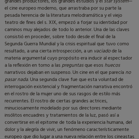
grandes productores, los grandes estudios y el
star system
—
el cine europeo moderno, que arrastraba por su parte la
pesada herencia de la literatura melodramática y el viejo
teatro de fines del s. XIX, empezó a forjar su identidad por
caminos muy alejados de todo lo anterior. Una de las claves
consistió en proceder, sobre todo desde el final de la
Segunda Guerra Mundial y la crisis espiritual que tuvo como
resultado, a una cierta introspección, a un
vaciado
de la
materia argumental cuyo propósito era inducir al espectador
a la reflexión en torno a las
preguntas
que esos
huecos
narrativos dejaban en suspenso. Un cine en el que parecía
no
pasar nada
. Una segunda clave fue que esta voluntad de
interrogación existencial y fragmentación narrativa encontró
en el rostro de la mujer uno de sus rasgos de estilo más
recurrentes. El rostro de ciertas grandes actrices,
minuciosamente modelado por sus directores mediante
insólitos encuadres y tratamientos de la luz, pasó así a
convertirse en el epitome de toda la experiencia humana, del
dolor y la alegría de vivir, un fenómeno característicamente
europeo que dio lugar a una nueva relación entre los cineastas