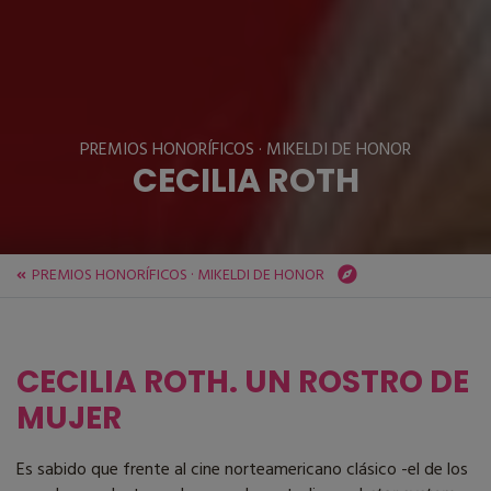
PREMIOS HONORÍFICOS · MIKELDI DE HONOR
CECILIA ROTH
PREMIOS HONORÍFICOS · MIKELDI DE HONOR
ZINEBI
Festival
PREMIOS HONORÍFICOS · MIKELDI DE HONOR
CECILIA ROTH
CECILIA ROTH. UN ROSTRO DE
MUJER
Es sabido que frente al cine norteamericano clásico -el de los