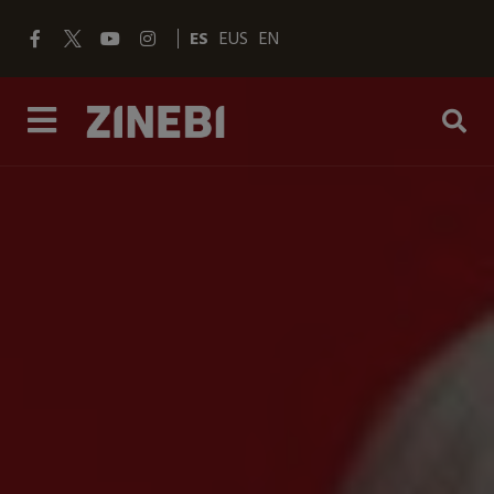
ES
EUS
EN