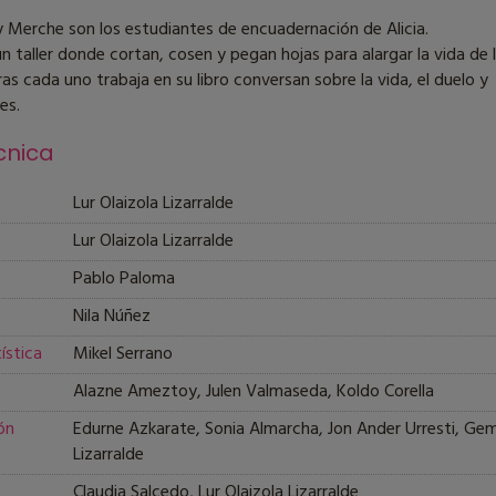
y Merche son los estudiantes de encuadernación de Alicia.
 taller donde cortan, cosen y pegan hojas para alargar la vida de 
ras cada uno trabaja en su libro conversan sobre la vida, el duelo y
es.
cnica
Lur Olaizola Lizarralde
Lur Olaizola Lizarralde
Pablo Paloma
Nila Núñez
ística
Mikel Serrano
Alazne Ameztoy, Julen Valmaseda, Koldo Corella
ón
Edurne Azkarate, Sonia Almarcha, Jon Ander Urresti, Ge
Lizarralde
Claudia Salcedo, Lur Olaizola Lizarralde