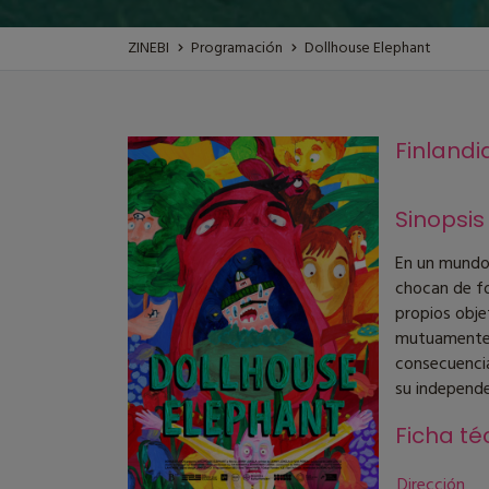
ZINEBI
Programación
Dollhouse Elephant
Finlandia
Sinopsis
En un mundo 
chocan de fo
propios obje
mutuamente.
consecuencia
su independe
Ficha té
Dirección