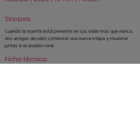
Sinopsis
Cuando la muerte está presente en sus vidas más que nunca,
dos amigas deciden comenzar una nueva etapa y mudarse
juntas a un pueblo rural.
Ficha técnica
Dirección
Jone Cuevas Díaz
Guión
Jone Cuevas Díaz
Fotografía
Jone Cuevas Díaz
Montaje