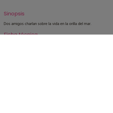
Sinopsis
Dos amigos charlan sobre la vida en la orilla del mar.
Ficha técnica
Dirección
Pablo Palomera
Guión
Pablo Palomera
Fotografía
Aitzol Saratxaga
Montaje
Sergio Serradilla
Dirección artística