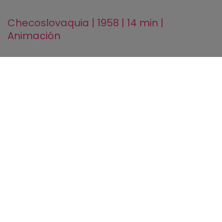
Checoslovaquia | 1958 | 14 min |
Animación
Sinopsis
Un niño pequeño hace un nudo en su pañuelo para no
olvidarse de llamar al fontanero para que venga a casa.
Distraído por el fútbol, el pañuelo cobra vida y explora el
mundo que le rodea.
Ficha técnica
Dirección
Hermína Týrlová, Josef Pinkava
Guión
Hermína Týrlová, Josef Pinkava, Miloš Komárek