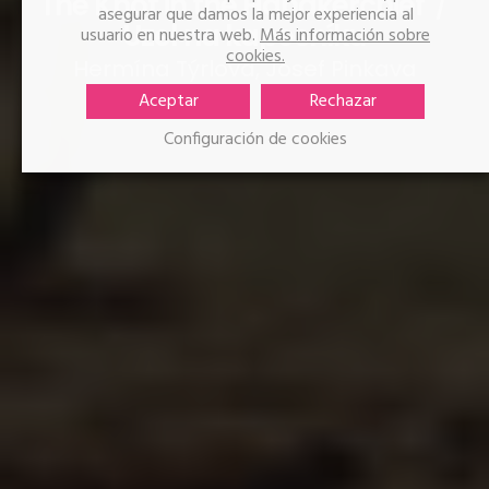
The Knot in the Handkerchief
asegurar que damos la mejor experiencia al
Uzel na kapesníku
usuario en nuestra web.
Más información sobre
cookies.
Hermína Týrlová, Josef Pinkava
Aceptar
Rechazar
Configuración de cookies