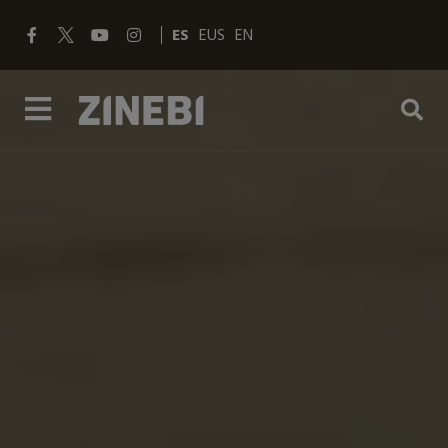
ES
EUS
EN