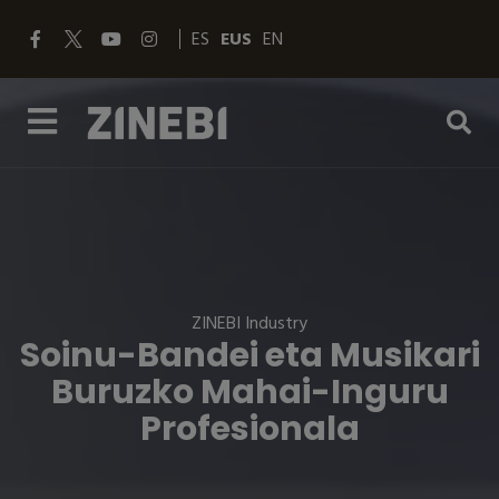
ES
EUS
EN
ZINEBI Industry
Soinu-Bandei eta Musikari
Buruzko Mahai-Inguru
Profesionala