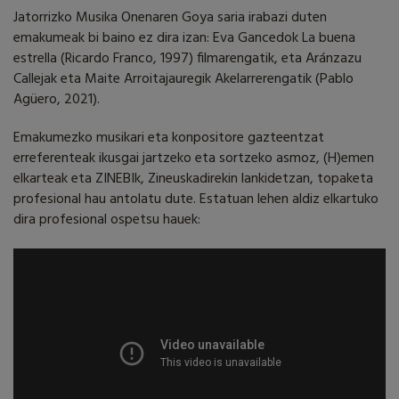
Jatorrizko Musika Onenaren Goya saria irabazi duten
emakumeak bi baino ez dira izan: Eva Gancedok La buena
estrella (Ricardo Franco, 1997) filmarengatik, eta Aránzazu
Callejak eta Maite Arroitajauregik Akelarrerengatik (Pablo
Agüero, 2021).
Emakumezko musikari eta konpositore gazteentzat
erreferenteak ikusgai jartzeko eta sortzeko asmoz, (H)emen
elkarteak eta ZINEBIk, Zineuskadirekin lankidetzan, topaketa
profesional hau antolatu dute. Estatuan lehen aldiz elkartuko
dira profesional ospetsu hauek: