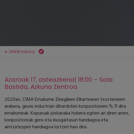
ZINEBI Industry
ZINEBI
ZINEBI Industry
Soinu-Bandei eta Musikari Buruzko Mahai-Inguru Profesionala
Azaroak 17, asteazkena| 18:00 – Sala
Bastida, Azkuna Zentroa
2020an, CIMA Emakume Zinegileen Elkartearen txostenaren
arabera, geure industrian diharduten konpositoreen % 11 dira
emakumeak. Kopuruak pixkanaka hobera egiten ari diren arren,
konpositoreak gero eta ikusgaitasun handiagoa eta
aintzatespen handiagoa lortzen hasi dira.