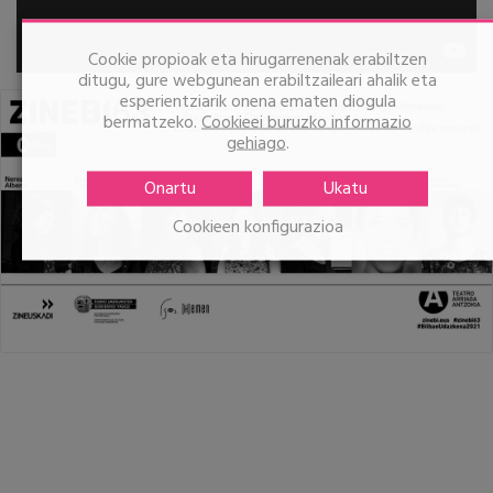
Cookie propioak eta hirugarrenenak erabiltzen
ditugu, gure webgunean erabiltzaileari ahalik eta
esperientziarik onena ematen diogula
bermatzeko.
Cookieei buruzko informazio
gehiago
.
Onartu
Ukatu
Cookieen konfigurazioa