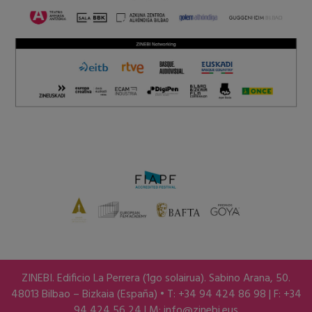
ZINEBI. Edificio La Perrera (1go solairua). Sabino Arana, 50.
48013 Bilbao – Bizkaia (España) • T: +34 94 424 86 98 | F: +34
94 424 56 24 | M:
info@zinebi.eus