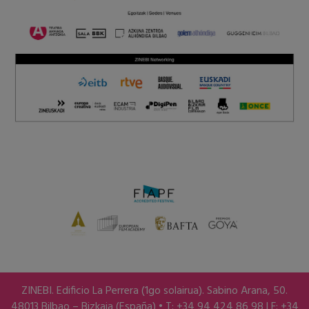
ZINEBI. Edificio La Perrera (1go solairua). Sabino Arana, 50.
48013 Bilbao – Bizkaia (España) • T: +34 94 424 86 98 | F: +34