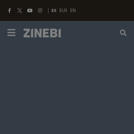
ES
EUS
EN