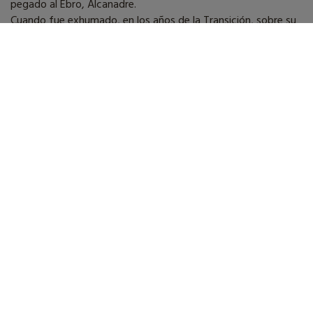
pegado al Ebro, Alcanadre.
Cuando fue exhumado, en los años de la Transición, sobre su
pecho había crecido un almendro. Este árbol nacido de la
sangre derramada es el hilo conductor de este documental
de autor, en que la búsqueda de verdad se entrecruza con el
hallazgo de las sinrazones de un tiempo aciago.
Ficha técnica
Dirección
Jesús Rocandio
Guión
Santiago Tabernero
Fotografía
Imanol Legross
Montaje
Santiago Baños