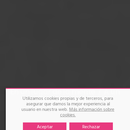
En un lugar de la mente
A un
lloc de la ment
Utilizamos cookies propias y de terceros, para
asegurar que damos la mejor experiencia al
Pep Bonet
usuario en nuestra web.
Más información sobre
cookies.
Aceptar
Rechazar