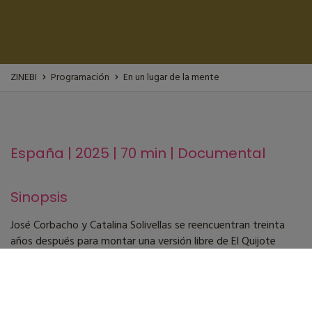
ZINEBI
Programación
En un lugar de la mente
España | 2025 | 70 min | Documental
Sinopsis
José Corbacho y Catalina Solivellas se reencuentran treinta
años después para montar una versión libre de El Quijote
junto a actores y actrices amateurs de Mallorca con un
diagnóstico en salud mental. A través del teatro, el
documental muestra un viaje compartido de humor, emoción
y resiliencia, dónde escenario y vida se mezclan entre risas,