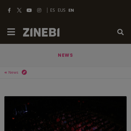
ES
EUS
EN
NEWS
News
ZINEBI
News
ZINEBI INAUGURA MAÑANA SU 64.ª EDICIÓN CON LA PROYECCIÓN DE LOS CORTOMETRAJES VASCOS DE LA SECCIÓN OFICIAL Y LA ENTREGA DEL MIKELDI DE HONOR A LA CINEASTA POLACA AGNIESZKA HOLLAND