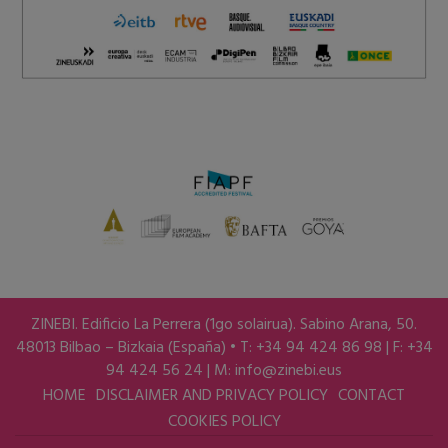
ZINEBI. Edificio La Perrera (1go solairua). Sabino Arana, 50.
48013 Bilbao – Bizkaia (España) • T: +34 94 424 86 98 | F: +34
94 424 56 24 | M:
info@zinebi.eus
HOME
DISCLAIMER AND PRIVACY POLICY
CONTACT
COOKIES POLICY