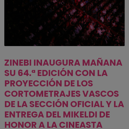
ZINEBI INAUGURA MAÑANA
SU 64.ª EDICIÓN CON LA
PROYECCIÓN DE LOS
CORTOMETRAJES VASCOS
DE LA SECCIÓN OFICIAL Y LA
ENTREGA DEL MIKELDI DE
HONOR A LA CINEASTA