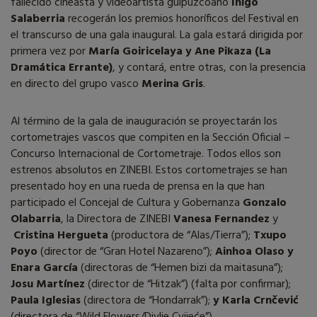
fallecido cineasta y videoartista guipuzcoano
Iñigo
Salaberria
recogerán los premios honoríficos del Festival en
el transcurso de una gala inaugural. La gala estará dirigida por
primera vez por
María Goiricelaya y Ane Pikaza (La
Dramática Errante)
, y contará, entre otras, con la presencia
en directo del grupo vasco
Merina Gris
.
Al término de la gala de inauguración se proyectarán los
cortometrajes vascos que compiten en la Sección Oficial –
Concurso Internacional de Cortometraje. Todos ellos son
estrenos absolutos en ZINEBI. Estos cortometrajes se han
presentado hoy en una rueda de prensa en la que han
participado el Concejal de Cultura y Gobernanza
Gonzalo
Olabarria
, la Directora de ZINEBI
Vanesa Fernandez
y
Cristina Hergueta
(productora de “Alas/Tierra”);
Txupo
Poyo
(director de “Gran Hotel Nazareno”);
Ainhoa Olaso y
Enara García
(directoras de “Hemen bizi da maitasuna”);
Josu Martínez
(director de “Hitzak”) (falta por confirmar);
Paula Iglesias
(directora de “Hondarrak”);
y Karla Crnčević
(directora de “Wild Flowers/Divlje Cvijeće”).