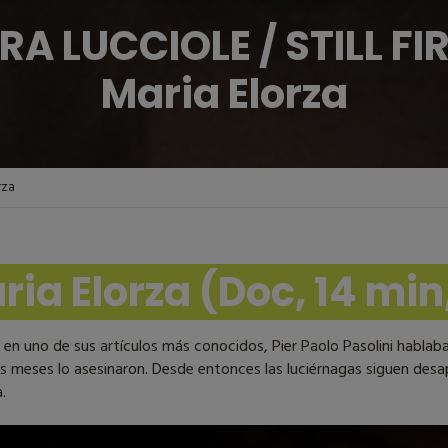
A LUCCIOLE / STILL FIR
Maria Elorza
rza
ria Elorza (Doc, 14 min
 en uno de sus artículos más conocidos, Pier Paolo Pasolini hablaba
 meses lo asesinaron. Desde entonces las luciérnagas siguen desa
.