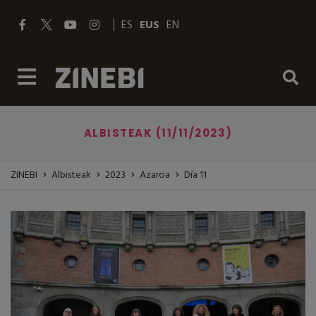
ES
EUS
EN
ALBISTEAK (11/11/2023)
ZINEBI
Albisteak
2023
Azaroa
Día 11