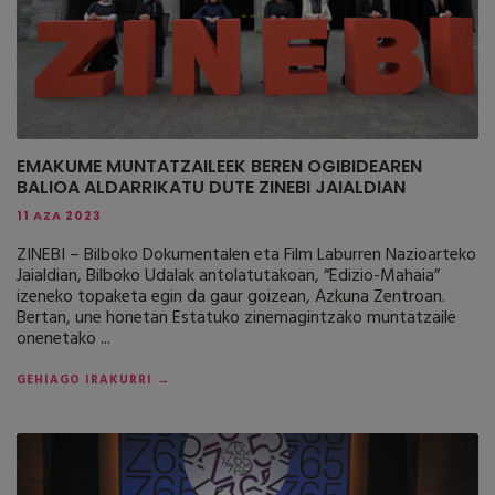
EMAKUME MUNTATZAILEEK BEREN OGIBIDEAREN
BALIOA ALDARRIKATU DUTE ZINEBI JAIALDIAN
11 AZA 2023
ZINEBI – Bilboko Dokumentalen eta Film Laburren Nazioarteko
Jaialdian, Bilboko Udalak antolatutakoan, “Edizio-Mahaia”
izeneko topaketa egin da gaur goizean, Azkuna Zentroan.
Bertan, une honetan Estatuko zinemagintzako muntatzaile
onenetako ...
GEHIAGO IRAKURRI →