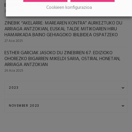
EDIZIOKO SARI NAGUSIA LORTU DU
Cookieen konfigurazioa
28 Aza 2025
ZINEBIK “AKELARRE: MAREAREN KONTRA” AURKEZTUKO DU
ARRIAGA ANTZOKIAN, EUSKAL TALDE MITIKOAREN HIRU
HAMARKADA BAINO GEHIAGOKO IBILBIDEA OSPATZEKO
27 Aza 2025
ESTHER GARCIAK JASOKO DU ZINEBIREN 67. EDIZIOKO
OHOREZKO BIGARREN MIKELDI SARIA, OSTIRAL HONETAN,
ARRIAGA ANTZOKIAN
26 Aza 2025