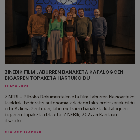
ZINEBIK FILM LABURREN BANAKETA KATALOGOEN
BIGARREN TOPAKETA HARTUKO DU
11 AZA 2023
ZINEBI – Bilboko Dokumentalen eta Film Laburren Nazioarteko
Jaialdiak, bederatzi autonomia-erkidegotako ordezkariak bildu
ditu Azkuna Zentroan, laburmetraien banaketa katalogoen
bigarren topaketa dela eta. ZINEBIk, 2022an Kantauri
itsasoko ...
GEHIAGO IRAKURRI →