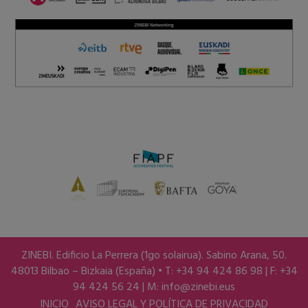
ZINEBI. Edificio La Perrera (1go solairua). Sabino Arana, 50.
48013 Bilbao – Bizkaia (España) • T: +34 94 424 86 98 | F: +34
94 424 56 24 | M:
info@zinebi.eus
INICIO
AVISO LEGAL Y POLÍTICA DE PRIVACIDAD