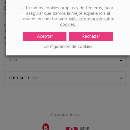
TEATRO ARRIAGA PARA CELEBRAR MÁS DE TRES DÉCADAS DE
Utilizamos cookies propias y de terceros, para
ESCENA DEL MÍTICO GRUPO VASCO
asegurar que damos la mejor experiencia al
27 Nov 2025
usuario en nuestra web.
Más información sobre
cookies.
ESTHER GARCÍA RECOGERÁ ESTE VIERNES EN EL TEATRO
ARRIAGA EL SEGUNDO PREMIO MIKELDI DE HONOR DE LA 67ª
Aceptar
Rechazar
EDICIÓN DE ZINEBI
26 Nov 2025
Configuración de cookies
Organizadores