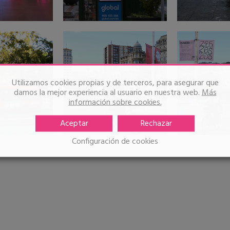
Utilizamos cookies propias y de terceros, para asegurar que
damos la mejor experiencia al usuario en nuestra web.
Más
información sobre cookies.
Aceptar
Rechazar
Configuración de cookies