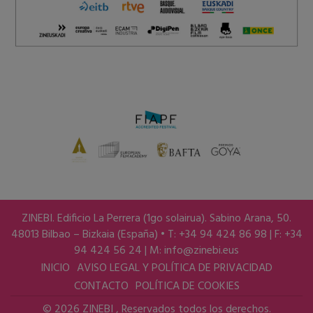
ZINEBI. Edificio La Perrera (1go solairua). Sabino Arana, 50.
48013 Bilbao – Bizkaia (España) • T: +34 94 424 86 98 | F: +34
94 424 56 24 | M:
info@zinebi.eus
INICIO
AVISO LEGAL Y POLÍTICA DE PRIVACIDAD
CONTACTO
POLÍTICA DE COOKIES
© 2026 ZINEBI , Reservados todos los derechos.