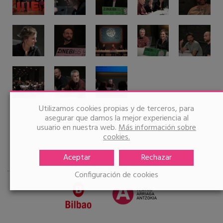
Utilizamos cookies propias y de terceros, para
asegurar que damos la mejor experiencia al
usuario en nuestra web.
Más información sobre
cookies.
Aceptar
Rechazar
Organizadores
Configuración de cookies