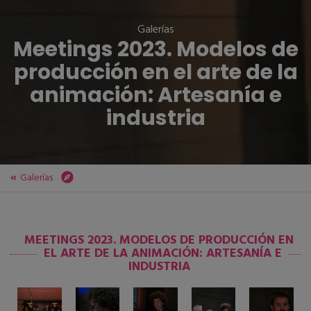
Galerías
Meetings 2023. Modelos de
producción en el arte de la
animación: Artesanía e
industria
Galerías
ZINEBI
ZINEBI 65
Galerías
MEETINGS 2023. MODELOS DE PRODUCCIÓN EN
Meetings 2023. Modelos de producción en el arte de la animación: Artesanía e industria
EL ARTE DE LA ANIMACIÓN: ARTESANÍA E
INDUSTRIA