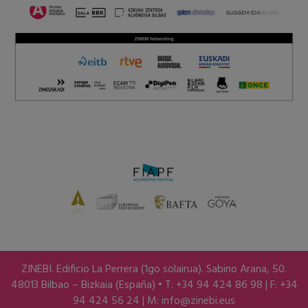
ZINEBI. Edificio La Perrera (1go solairua). Sabino Arana, 50.
48013 Bilbao – Bizkaia (España) • T: +34 94 424 86 98 | F: +34
94 424 56 24 | M:
info@zinebi.eus