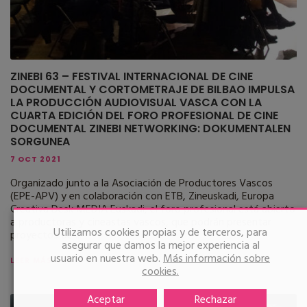
ZINEBI 63 – FESTIVAL INTERNACIONAL DE CINE
DOCUMENTAL Y CORTOMETRAJE DE BILBAO IMPULSA
LA PRODUCCIÓN AUDIOVISUAL VASCA CON LA
CUARTA EDICIÓN DEL FORO PROFESIONAL DE CINE
DOCUMENTAL ZINEBI NETWORKING: DOKUMENTALEN
SORGUNEA
7 OCT 2021
Organizado junto a la Asociación de Productores Vascos
(EPE-APV) y en colaboración con ETB, Zineuskadi, Europa
Creativa Desk MEDIA Euskadi, el foro profesional está abierto
a productoras y cineastas vascos, que podrán presentar
Utilizamos cookies propias y de terceros, para
proyectos de ...
asegurar que damos la mejor experiencia al
usuario en nuestra web.
Más información sobre
LEER MÁS →
cookies.
Aceptar
Rechazar