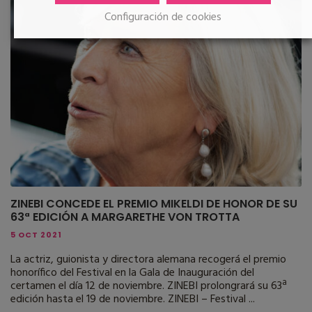
Configuración de cookies
ZINEBI CONCEDE EL PREMIO MIKELDI DE HONOR DE SU
63ª EDICIÓN A MARGARETHE VON TROTTA
5 OCT 2021
La actriz, guionista y directora alemana recogerá el premio
honorífico del Festival en la Gala de Inauguración del
certamen el día 12 de noviembre. ZINEBI prolongrará su 63ª
edición hasta el 19 de noviembre. ZINEBI – Festival ...