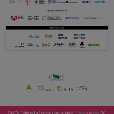
ZINEBI. Edificio La Perrera (1go solairua). Sabino Arana, 50.