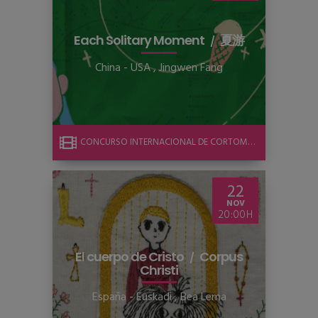
Each Solitary Moment
夏游
China - USA
,
Jingwen Fang
CONCURSO INTERNACIONAL DE CORTOMETRAJE
22
NOV
20:00
El cuerpo de Cristo
Corpus
Christi
España - Euskadi
,
Bea Lema