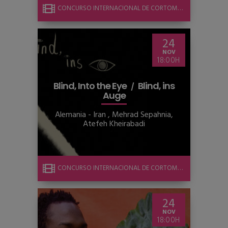
CONCURSO INTERNACIONAL DE CORTOMETRAJE
24
NOV
18:00
Blind, Into the Eye
Blind, ins
Auge
Alemania - Iran
,
Mehrad Sepahnia,
Atefeh Kheirabadi
CONCURSO INTERNACIONAL DE CORTOMETRAJE
24
NOV
18:00