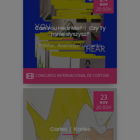
NOV
20:00
Can You Hear Me?
Czy Ty
mnie słyszysz?
Polonia
,
Anastazja Naumenko
CONCURSO INTERNACIONAL DE CORTOMETRAJE
23
NOV
20:00
Caries
Karies