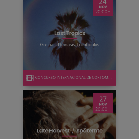
24
NOV
20:00
Last Tropics
Grecia
,
Thanasis Trouboukis
CONCURSO INTERNACIONAL DE CORTOMETRAJE
27
NOV
20:00
Late Harvest
Späternte