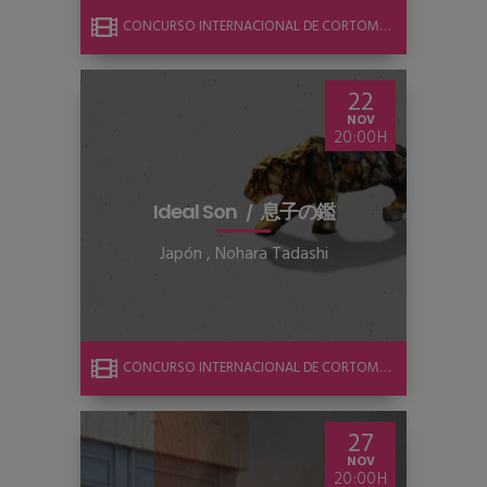
CONCURSO INTERNACIONAL DE CORTOMETRAJE
22
NOV
20:00
Ideal Son
息子の鑑
Japón
,
Nohara Tadashi
CONCURSO INTERNACIONAL DE CORTOMETRAJE
27
NOV
20:00