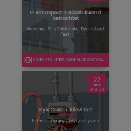
In Retrospect
Rückblickend
betrachtet
Alemania
,
Mila Zhluktenko, Daniel Asadi
Faezi
CONCURSO INTERNACIONAL DE CORTOMETRAJE
27
NOV
20:00
Kyiv Cake
Kiievi tort
Estonia - Ucrania
,
Mykyta Lyskov