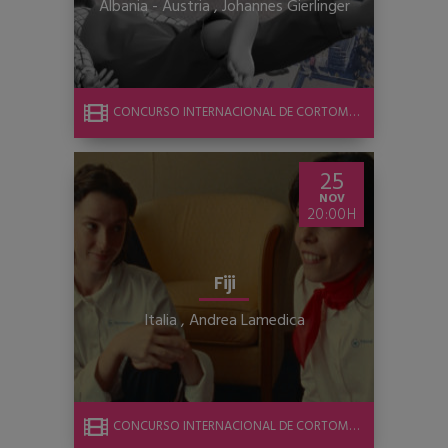
Albania - Austria
,
Johannes Gierlinger
CONCURSO INTERNACIONAL DE CORTOMETRAJE
25
NOV
20:00
Fiji
Italia
,
Andrea Lamedica
CONCURSO INTERNACIONAL DE CORTOMETRAJE