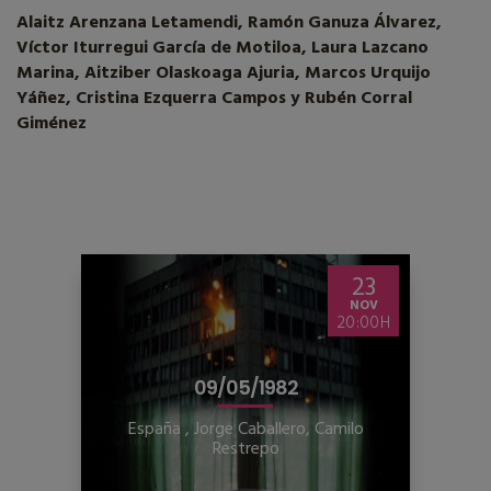
Alaitz Arenzana Letamendi, Ramón Ganuza Álvarez,
Víctor Iturregui García de Motiloa, Laura Lazcano
Marina, Aitziber Olaskoaga Ajuria, Marcos Urquijo
Yáñez, Cristina Ezquerra Campos y Rubén Corral
Giménez
23
NOV
20:00
09/05/1982
España
,
Jorge Caballero, Camilo
Restrepo