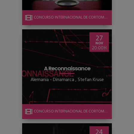
CONCURSO INTERNACIONAL DE CORTOMETRAJE
27
NOV
20:00
A Reconnaissance
Alemania - Dinamarca
,
Stefan Kruse
CONCURSO INTERNACIONAL DE CORTOMETRAJE
24