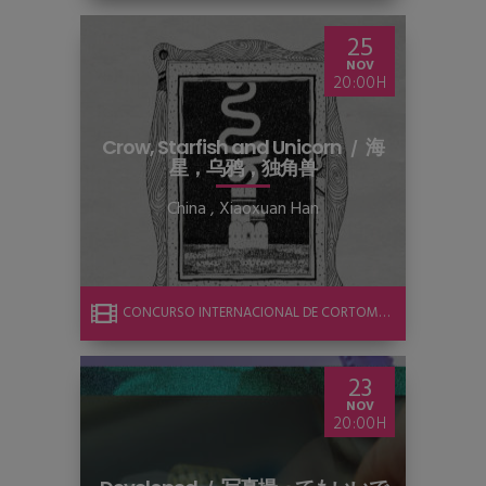
25
NOV
20:00
Crow, Starfish and Unicorn
海
星，乌鸦，独角兽
China
,
Xiaoxuan Han
CONCURSO INTERNACIONAL DE CORTOMETRAJE
23
NOV
20:00