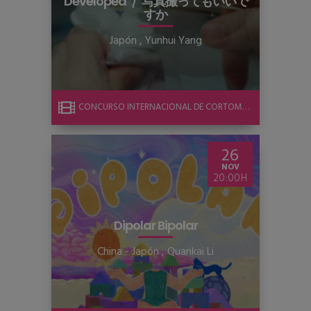
Developed
写真撮ってもいいで
すか
Japón
,
Yunhui Yang
CONCURSO INTERNACIONAL DE CORTOMETRAJE
26
NOV
20:00
Dipolar Bipolar
China - Japón
,
Quankai Li