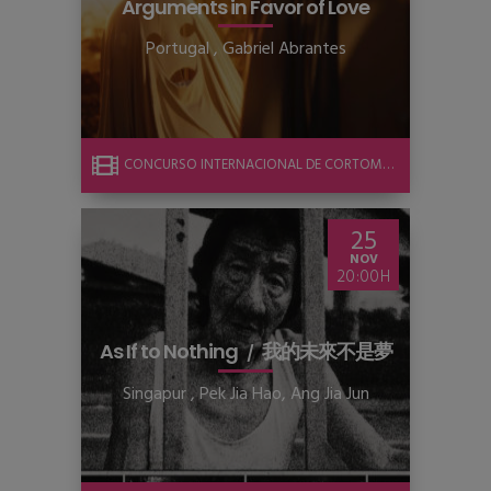
Arguments in Favor of Love
Portugal
,
Gabriel Abrantes
CONCURSO INTERNACIONAL DE CORTOMETRAJE
25
NOV
20:00
As If to Nothing
我的未來不是夢
Singapur
,
Pek Jia Hao, Ang Jia Jun