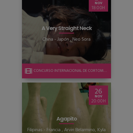
NOV
18:00
A Very Straight Neck
China - Japón
,
Neo Sora
CONCURSO INTERNACIONAL DE CORTOMETRAJE
26
NOV
20:00
Agapito
Filipinas - Francia
,
Arvin Belarmino, Kyla