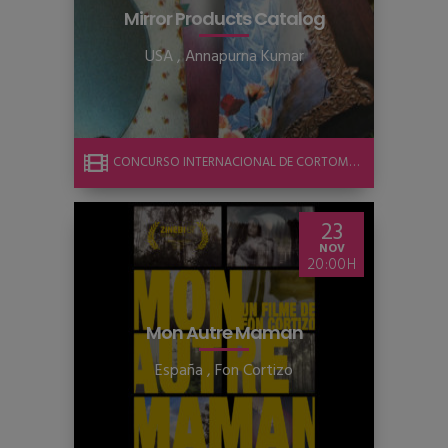
Mirror Products Catalog
USA
,
Annapurna Kumar
CONCURSO INTERNACIONAL DE CORTOMETRAJE
23
NOV
20:00
Mon Autre Maman
España
,
Fon Cortizo