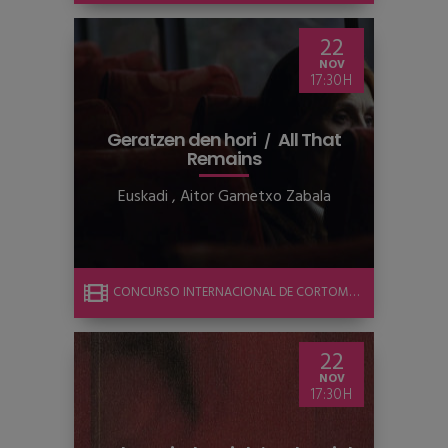
22
NOV
17:30
Geratzen den hori
All That
Remains
Euskadi
,
Aitor Gametxo Zabala
CONCURSO INTERNACIONAL DE CORTOMETRAJE
22
NOV
17:30