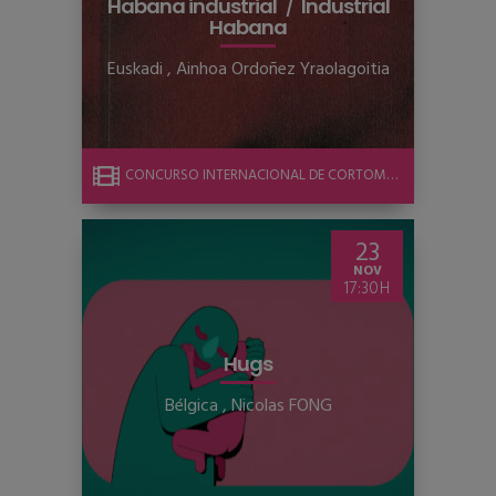
Habana industrial
Industrial
Habana
Euskadi
,
Ainhoa Ordoñez Yraolagoitia
CONCURSO INTERNACIONAL DE CORTOMETRAJE
23
NOV
17:30
Hugs
Bélgica
,
Nicolas FONG