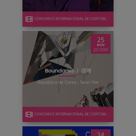
CONCURSO INTERNACIONAL DE CORTOMETRAJE
25
NOV
20:00
Boundaries
경계
Republica de Corea
,
Seun Yee
CONCURSO INTERNACIONAL DE CORTOMETRAJE
24