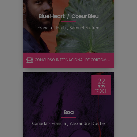
Blue Heart
Coeur Bleu
Francia - Haiti
,
Samuel Suffren
CONCURSO INTERNACIONAL DE CORTOMETRAJE
22
NOV
17:30
Boa
Canadá - Francia
,
Alexandre Dostie