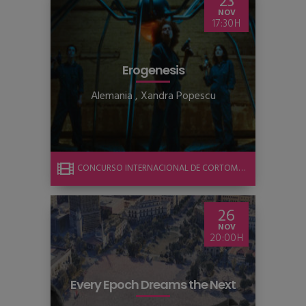
23
NOV
17:30
Erogenesis
Alemania
,
Xandra Popescu
CONCURSO INTERNACIONAL DE CORTOMETRAJE
26
NOV
20:00
Every Epoch Dreams the Next