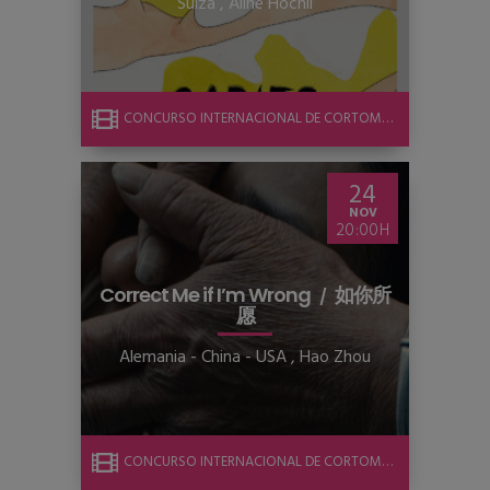
Suiza
,
Aline Höchli
CONCURSO INTERNACIONAL DE CORTOMETRAJE
24
NOV
20:00
Correct Me if I’m Wrong
如你所
愿
Alemania - China - USA
,
Hao Zhou
CONCURSO INTERNACIONAL DE CORTOMETRAJE