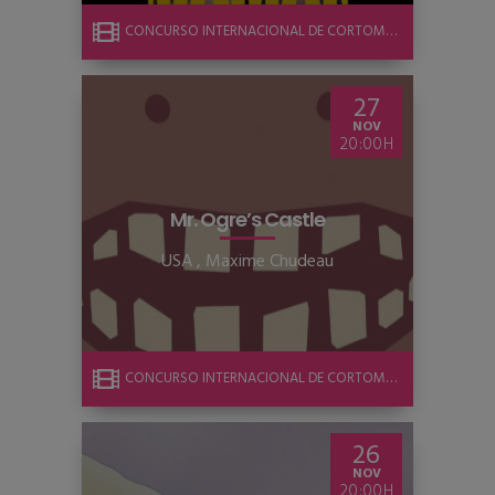
CONCURSO INTERNACIONAL DE CORTOMETRAJE
27
NOV
20:00
Mr. Ogre’s Castle
USA
,
Maxime Chudeau
CONCURSO INTERNACIONAL DE CORTOMETRAJE
26
NOV
20:00