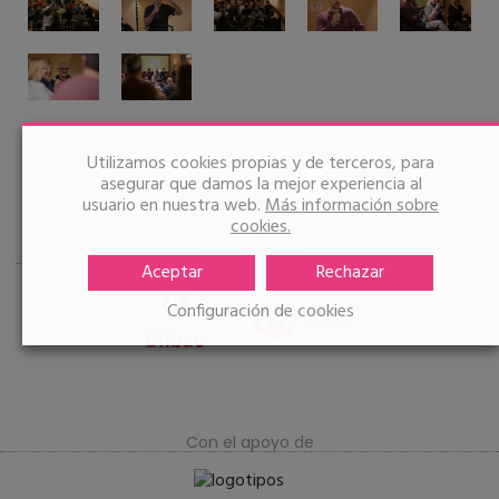
Utilizamos cookies propias y de terceros, para
asegurar que damos la mejor experiencia al
usuario en nuestra web.
Más información sobre
cookies.
Organizadores
Aceptar
Rechazar
Configuración de cookies
Con el apoyo de