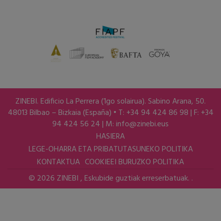
ZINEBI. Edificio La Perrera (1go solairua). Sabino Arana, 50.
48013 Bilbao – Bizkaia (España) • T: +34 94 424 86 98 | F: +34
94 424 56 24 | M:
info@zinebi.eus
HASIERA
LEGE-OHARRA ETA PRIBATUTASUNEKO POLITIKA
KONTAKTUA
COOKIEEI BURUZKO POLITIKA
© 2026 ZINEBI , Eskubide guztiak erreserbatuak. .