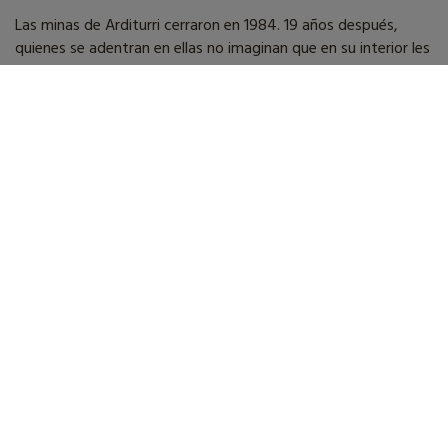
Las minas de Arditurri cerraron en 1984. 19 años después,
quienes se adentran en ellas no imaginan que en su interior les
espera el verdadero terror.
Ficha técnica
Dirección
Ander Arrieta y Oihan Gastesi
Guión
Ander Arrieta
Fotografía
Oihan Gastesi
Montaje
Ander Arrieta
Dirección artística
Ibai Zarketa