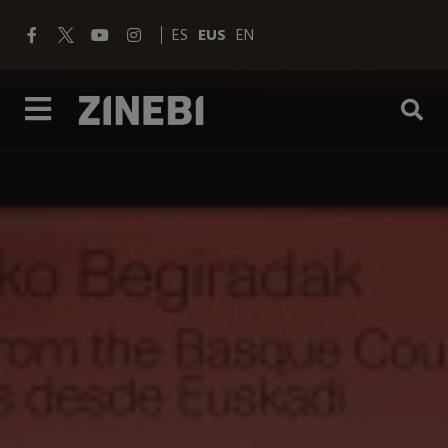
ES
EUS
EN