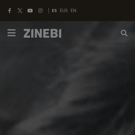
ES
EUS
EN