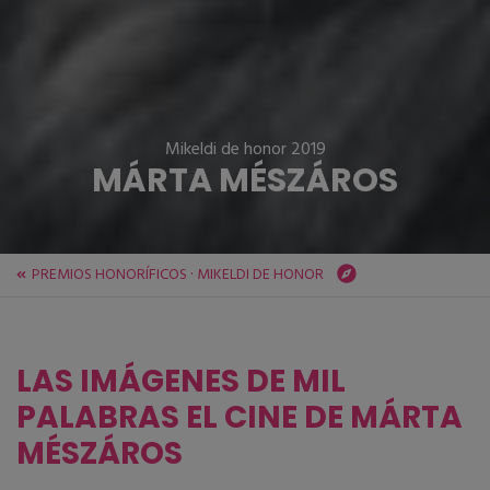
Mikeldi de honor 2019
MÁRTA MÉSZÁROS
PREMIOS HONORÍFICOS · MIKELDI DE HONOR
ZINEBI
Festival
PREMIOS HONORÍFICOS · MIKELDI DE HONOR
MÁRTA MÉSZÁROS
LAS IMÁGENES DE MIL
PALABRAS EL CINE DE MÁRTA
MÉSZÁROS