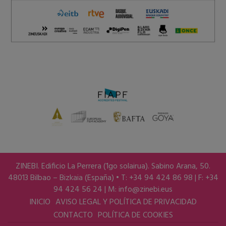
ZINEBI. Edificio La Perrera (1go solairua). Sabino Arana, 50.
48013 Bilbao – Bizkaia (España) • T: +34 94 424 86 98 | F: +34
94 424 56 24 | M:
info@zinebi.eus
INICIO
AVISO LEGAL Y POLÍTICA DE PRIVACIDAD
CONTACTO
POLÍTICA DE COOKIES