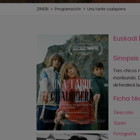
ZINEBI
Programación
Una tarde cualquiera
Euskadi |
Sinopsis
Tres chicos m
moribundo. D
defenderá la
Ficha té
Dirección
Guión
Fotografía