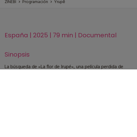
ZINEBI
Programación
Yrupẽ
España | 2025 | 79 min | Documental
Sinopsis
La búsqueda de «La flor de Irupé», una película perdida de
Guillermo Fernández-Zúñiga, pionero español del cine
científico de principios del siglo XX, desencadena un viaje por
historias familiares y archivos nacionales. A medida que
asistimos al lento crecimiento de la yrupẽ emergen diferentes
capas de imágenes y silencios.
Ficha técnica
Dirección