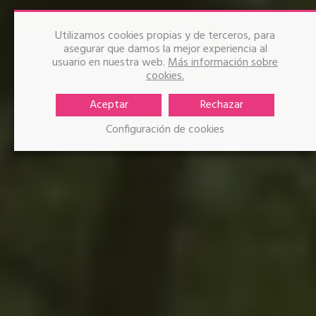
Yrupẽ
Utilizamos cookies propias y de terceros, para
asegurar que damos la mejor experiencia al
Candela Sotos
usuario en nuestra web.
Más información sobre
cookies.
Aceptar
Rechazar
Configuración de cookies